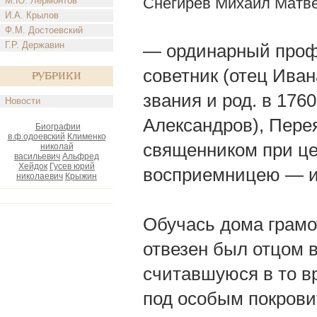
Снегирев Михаил Матв
М.Ю. Лермонтов
И.А. Крылов
Ф.М. Достоевский
Г.Р. Державин
— ординарный профе
советник (отец Иван
Рубрики
звания и род. в 1760
Новости
Александров), Перея
Биографии
в.ф.одоевский
Клименко
священником при це
николай
васильевич
Альфред
Хейдок
Гусев юрий
восприемницею — и
николаевич
Крыжин
Обучась дома грамоте
отвезен был отцом 
считавшуюся в то вр
под особым покрови