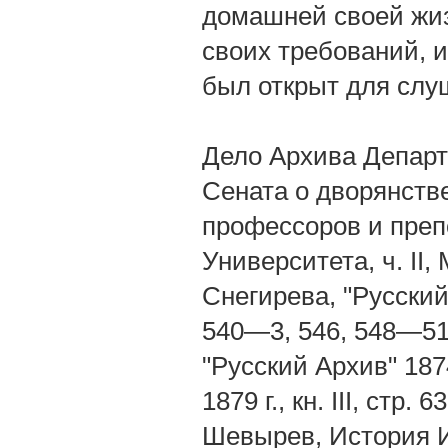
домашней своей жиз
своих требований, и
был открыт для слу
Дело Архива Депар
Сената о дворянств
профессоров и преп
Университета, ч. II
Снегирева, "Русский А
540—3, 546, 548—51, 
"Русский Архив" 1874 г.
1879 г., кн. III, стр. 
Шевырев, История И