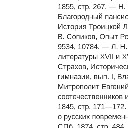
1855, стр. 267. — Н
Благородный пансион
История Троицкой Л
В. Сопиков, Опыт Р
9534, 10784. — Л. Н
литературы ХVII и XV
Страхов, Историчес
гимназии, вып. I, В
Митрополит Евгений
соотечественников и
1845, стр. 171—172.
о русских повременн
СПб. 1874, стр. 484