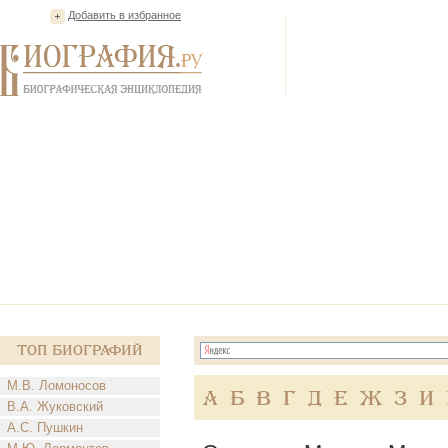
Добавить в избранное
Топ Биографий
М.В. Ломоносов
А
Б
В
Г
Д
Е
Ж
З
И
В.А. Жуковский
А.С. Пушкин