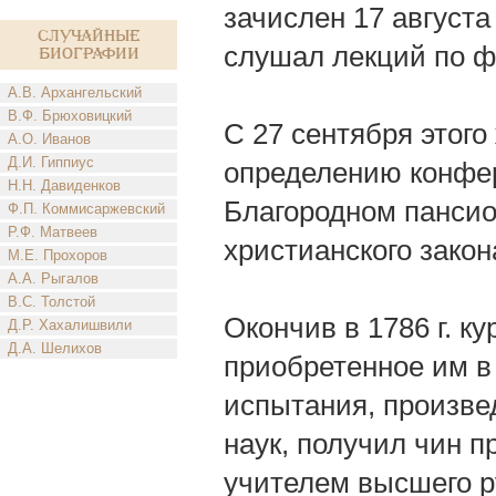
зачислен 17 августа
Случайные
слушал лекций по 
биографии
А.В. Архангельский
В.Ф. Брюховицкий
С 27 сентября этого
А.О. Иванов
Д.И. Гиппиус
определению конфер
Н.Н. Давиденков
Благородном пансион
Ф.П. Коммисаржевский
Р.Ф. Матвеев
христианского закон
М.Е. Прохоров
А.А. Рыгалов
В.С. Толстой
Окончив в 1786 г. ку
Д.Р. Хахалишвили
Д.А. Шелихов
приобретенное им в 
испытания, произве
наук, получил чин 
учителем высшего ру