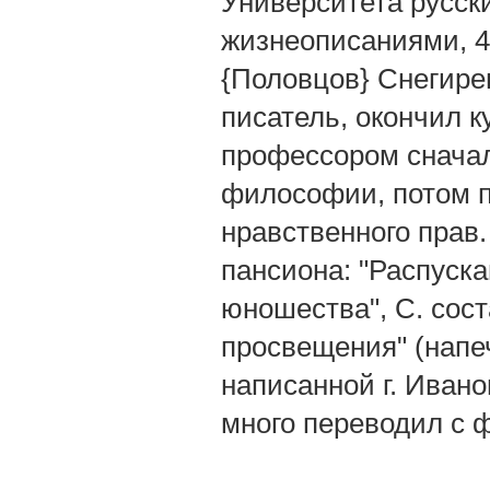
Университета русск
жизнеописаниями, 4
{Половцов} Снегирев
писатель, окончил к
профессором сначал
философии, потом п
нравственного прав
пансиона: "Распуск
юношества", С. сост
просвещения" (напеч
написанной г. Ивано
много переводил с ф