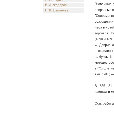
"Новейшие п
В.М. Федоров
собранные в
Н.Ф. Цвиленев
"Современно
возращении 
леса в хозяй
торговле Ро
(1890 и 1891
Ф. Девриена
составлены 
на буквы В 
методов оце
в) "Столети
янв. 1913) 
В 1865—81 —
работал в м
Осн. работы