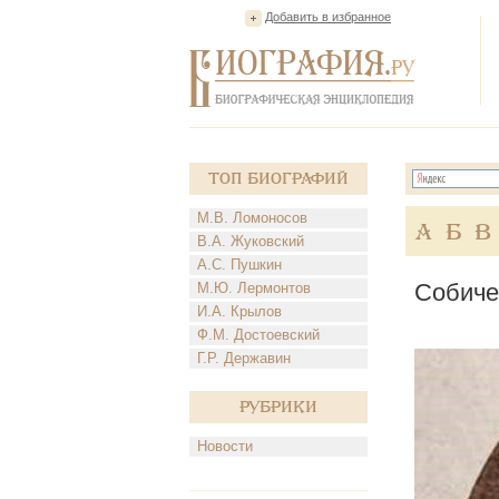
Добавить в избранное
Топ Биографий
М.В. Ломоносов
А
Б
В
В.А. Жуковский
А.С. Пушкин
Собиче
М.Ю. Лермонтов
И.А. Крылов
Ф.М. Достоевский
Г.Р. Державин
Рубрики
Новости