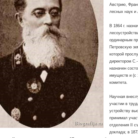
Австрию, Фран
лесных наук и
В 1864 г. назн
лесоустройства
ординарным пр
Петровскую зе
которой прослуж
директором С.-
назначен сост
имуществ и (с 
комитета.
Научная внеслу
участии в труд
устройству выст
принимал учас
отделения II с
доклада; в 187