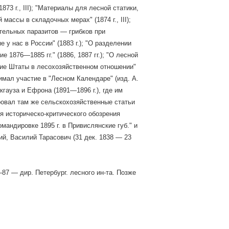
3 г., III); "Материалы для лесной статики,
ассы в складочных мерах" (1874 г., III);
тельных паразитов — грибков при
 у нас в России" (1883 г.); "О разделении
е 1876—1885 гг." (1886, 1887 гг.); "О лесной
кие Штаты в лесохозяйственном отношении"
инимал участие в "Лесном Календаре" (изд. А.
гауза и Ефрона (1891—1896 г.), где им
ровал там же сельскохозяйственные статьи
я историческо-критического обозрения
омандировке 1895 г. в Привислянские губ." и
ий, Василий Тарасович (31 дек. 1838 — 23
87 — дир. Петербург. лесного ин-та. Позже