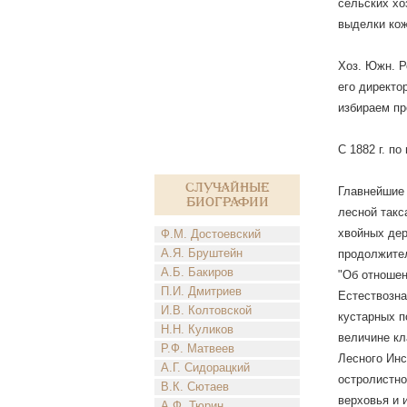
сельских хо
выделки кож
Хоз. Южн. Р
его директо
избираем п
С 1882 г. п
Случайные
Главнейшие 
биографии
лесной такс
хвойных дер
Ф.М. Достоевский
А.Я. Бруштейн
продолжител
А.Б. Бакиров
"Об отношен
П.И. Дмитриев
Естествозна
И.В. Колтовской
кустарных п
Н.Н. Куликов
величине кл
Р.Ф. Матвеев
Лесного Инс
А.Г. Сидорацкий
остролистно
В.К. Сютаев
верховья и 
А.Ф. Тюрин