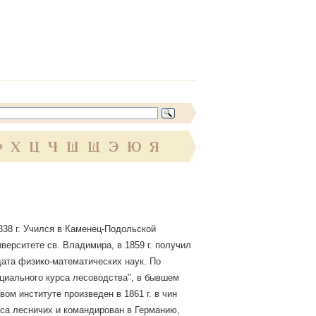
Ф
Х
Ц
Ч
Ш
Щ
Э
Ю
Я
838 г. Учился в Каменец-Подольской
иверситете св. Владимира, в 1859 г. получил
дата физико-математических наук. По
ециального курса лесоводства", в бывшем
ом институте произведен в 1861 г. в чин
уса лесничих и командирован в Германию,