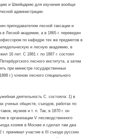
цию и Швейцарию для изучения вообще
 лесной администрации.
ачен преподавателем лесной таксации и
 в Лесной академии, а в 1865 г. переведен
офессором по кафедре тех же предметов в
мледельческую и лесную академию, в
ил 16 лет. С 1881 г. по 1887 г. состоял
Петербургского лесного института, а затем
оять при министре государственных
1888 г.) членом лесного специального
жебная деятельность С. состояла: 1) в
ах ученых обществ, съездов, работах по
авок, музеев и т. п. Так, в 1870 г. он
тие в организации V лесоводственного
ъезда хозяев в Москве и сделал там два
2 г. принимал участие в III съезде русских