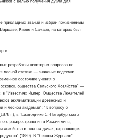
льников с целью получения дубла для
зее прикладных званий и избран пожизненным
 Варшаве, Киеве и Самаре, на которых был
урге.
пыт разработки некоторых вопросов по
ля лесной статики — значение подсечки
временное состояние учения о
Московск. общества Сельского Хозяйства" —
I); в "Известиях Импер. Общества Любителей
пехов акклиматизации древесных и
ой и лесной академии": "К вопросу о
878 г.); в "Ежегоднике С.-Петербургского
ного распространения в России липы,
ении хозяйства в лесных дачах, охраняющих
продуктов" (1889). В "Лесном Журнале":