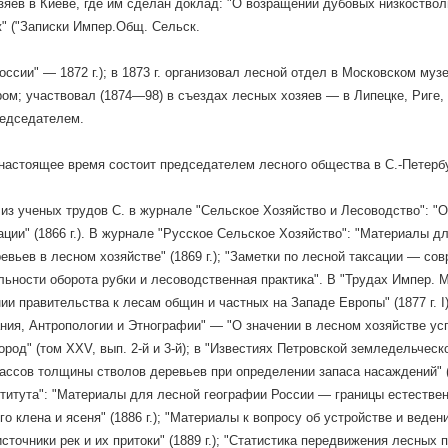
зяев в Киеве, где им сделан доклад: "О возращении дубовых низкоство
" ("Записки Импер.Общ. Сельск.
оссии" — 1872 г.); в 1873 г. организовал лесной отдел в Московском му
ром; участвовал (1874—98) в съездах лесных хозяев — в Липецке, Риге,
редседателем.
о настоящее время состоит председателем лесного общества в С.-Петерб
из ученых трудов С. в журнале "Сельское Хозяйство и Лесоводство": "О
ации" (1866 г.). В журнале "Русское Сельское Хозяйство": "Материалы д
евьев в лесном хозяйстве" (1869 г.); "Заметки по лесной таксации — со
ьности оборота рубки и лесоводственная практика". В "Трудах Импер. 
ии правительства к лесам общин и частных на Западе Европы" (1877 г. 
ния, Антропологии и Этнографии" — "О значении в лесном хозяйстве ус
ород" (том XXV, вып. 2-й и 3-й); в "Известиях Петровской земледельческ
ассов толщины стволов деревьев при определении запаса насаждений" (1
титута": "Материалы для лесной географии России — границы естествен
го клена и ясеня" (1886 г.); "Материалы к вопросу об устройстве и вед
источники рек и их притоки" (1889 г.); "Статистика передвижения лесных 