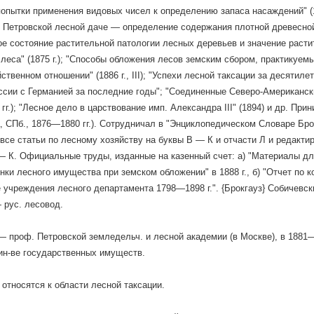
опытки применения видовых чисел к определению запаса насаждений" (187
 Петровской лесной даче — определение содержания плотной древесной м
е состояние растительной патологии лесных деревьев и значение расти
леса" (1875 г.); "Способы обложения лесов земским сбором, практикуемые
ственном отношении" (1886 г., III); "Успехи лесной таксации за десятилети
ссии с Германией за последние годы"; "Соединенные Северо-Американс
 гг.); "Лесное дело в царствование имп. Александра III" (1894) и др. Пр
, СПб., 1876—1880 гг.). Сотрудничал в "Энциклопедическом Словаре Брок
все статьи по лесному хозяйству на буквы В — К и отчасти Л и редакти
— К. Официальные труды, изданные на казенный счет: а) "Материалы дл
нки лесного имущества при земском обложении" в 1888 г., б) "Отчет по к
е учреждения лесного департамента 1798—1898 г.". {Брокгауз} Собичевск
— рус. лесовод.
 проф. Петровской земледельч. и лесной академии (в Москве), в 1881—
ин-ве государственных имуществ.
 относятся к области лесной таксации.