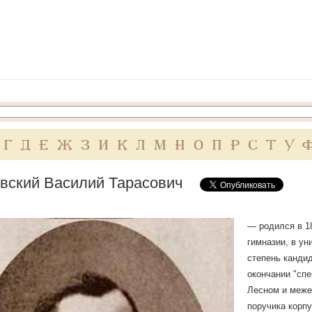
Г
Д
Е
Ж
З
И
К
Л
М
Н
О
П
Р
С
Т
У
вский Василий Тарасович
— родился в 1
гимназии, в ун
степень канди
окончании "сп
Лесном и межев
поручика корп