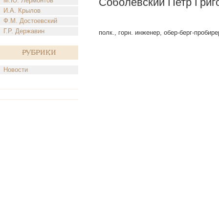
Соболевский Петр Григ
М.Ю. Лермонтов
И.А. Крылов
Ф.М. Достоевский
Г.Р. Державин
полк., горн. инженер, обер-берг-пробирер
Рубрики
Новости