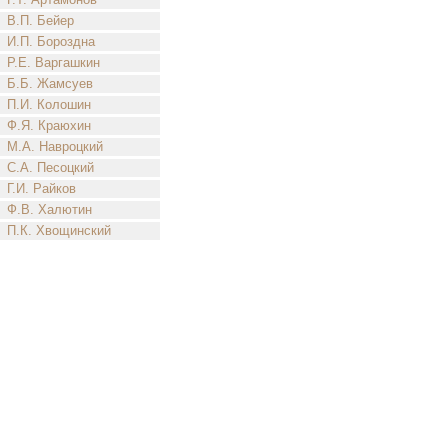
В.П. Бейер
И.П. Бороздна
Р.Е. Варгашкин
Б.Б. Жамсуев
П.И. Колошин
Ф.Я. Краюхин
М.А. Навроцкий
С.А. Песоцкий
Г.И. Райков
Ф.В. Халютин
П.К. Хвощинский