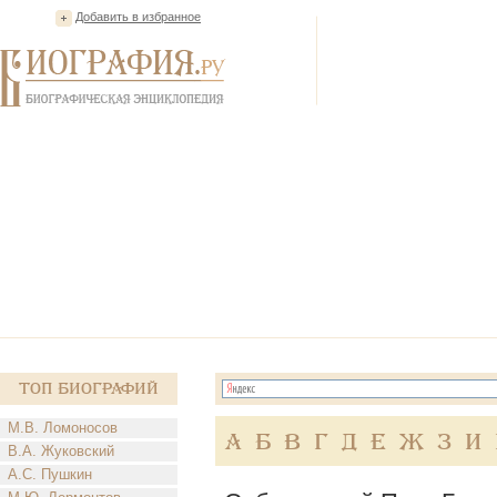
Добавить в избранное
Топ Биографий
М.В. Ломоносов
А
Б
В
Г
Д
Е
Ж
З
И
В.А. Жуковский
А.С. Пушкин