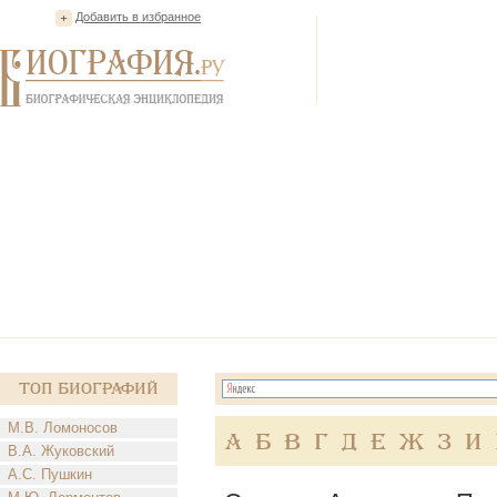
Добавить в избранное
Топ Биографий
М.В. Ломоносов
А
Б
В
Г
Д
Е
Ж
З
И
В.А. Жуковский
А.С. Пушкин