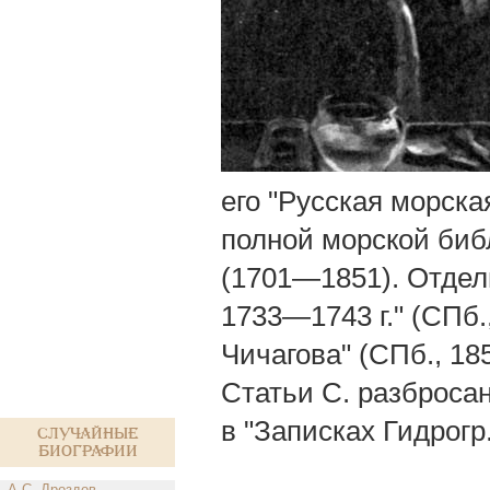
его "Русская морск
полной морской биб
(1701—1851). Отдел
1733—1743 г." (СПб.
Чичагова" (СПб., 185
Статьи С. разброса
в "Записках Гидрогр
Случайные
биографии
А.С. Дроздов