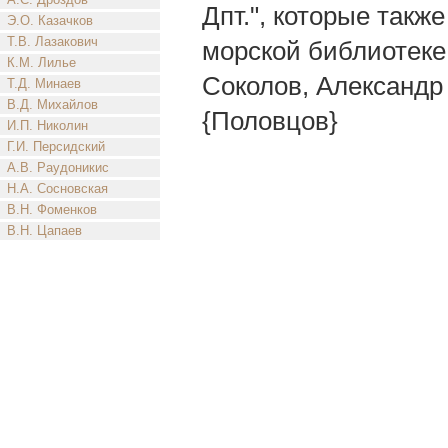
Дпт.", которые такж
Э.О. Казачков
Т.В. Лазакович
морской библиотеке 
К.М. Лилье
Соколов, Александр 
Т.Д. Минаев
В.Д. Михайлов
{Половцов}
И.П. Николин
Г.И. Персидский
А.В. Раудоникис
Н.А. Сосновская
В.Н. Фоменков
В.Н. Цапаев