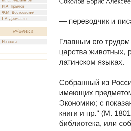
Соколов Борис Алексее
М.Ю. Лермонтов
И.А. Крылов
Ф.М. Достоевский
Г.Р. Державин
— переводчик и пис
Рубрики
Главным его трудом
Новости
царства животных, 
латинском языках.
Собранный из Росси
имеющих предметом
Экономию; с показа
книги и пр." (M. 1801
библиотека, или со