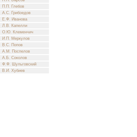
П.П. Глебов
А.С. Грибоедов
Е.Ф. Иванова
Л.В. Капелли
О.Ю. Клеменчич
И.П. Меркулов
В.С. Попов
А.М. Поспелов
А.Б. Соколов
Ф.Ф. Шульговский
В.И. Хубиев