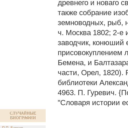
древнего и новаго с
также собрание изо
земноводных, рыб, н
ч. Москва 1802; 2-е 
заводчик, конюший е
присовокуплением 
Бемена, и Балтазара
части, Орел, 1820).
библиотеки Алексан
4963. П. Гуревич. {
"Словаря истории ест
Случайные
биографии
П.П. Барсов