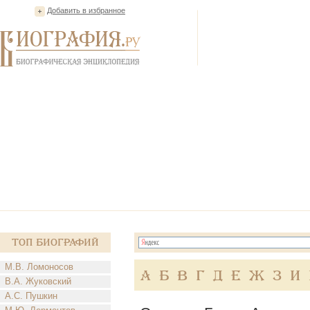
Добавить в избранное
Топ Биографий
М.В. Ломоносов
А
Б
В
Г
Д
Е
Ж
З
И
В.А. Жуковский
А.С. Пушкин