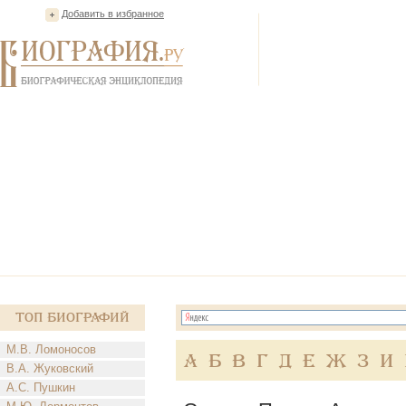
Добавить в избранное
Топ Биографий
М.В. Ломоносов
А
Б
В
Г
Д
Е
Ж
З
И
В.А. Жуковский
А.С. Пушкин