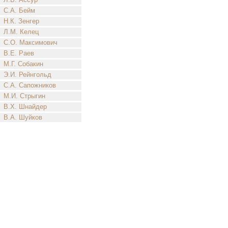
С.А. Бейм
Н.К. Зенгер
Л.М. Келец
С.О. Максимович
В.Е. Раев
М.Г. Собакин
Э.И. Рейнгольд
С.А. Сапожников
М.И. Стрыгин
В.Х. Шнайдер
В.А. Шуйков