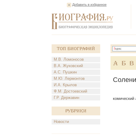
Добавить в избранное
Топ Биографий
М.В. Ломоносов
А
Б
В
В.А. Жуковский
А.С. Пушкин
Солени
М.Ю. Лермонтов
И.А. Крылов
Ф.М. Достоевский
Г.Р. Державин
комический а
Рубрики
Новости