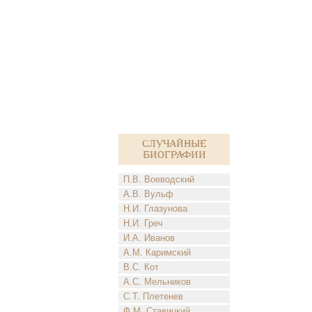
Случайные
биографии
П.В. Воеводский
А.В. Вульф
Н.И. Глазунова
Н.И. Греч
И.А. Иванов
А.М. Каримский
В.С. Кот
А.С. Мельников
С.Т. Плетенев
Ф.М. Ставицкий