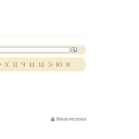
Ф
Х
Ц
Ч
Ш
Щ
Э
Ю
Я
Версия для печати