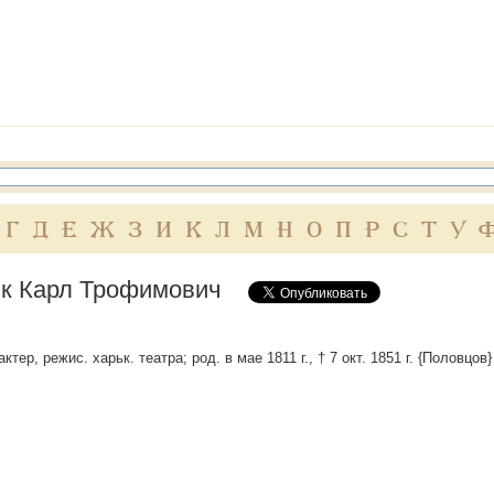
Г
Д
Е
Ж
З
И
К
Л
М
Н
О
П
Р
С
Т
У
к Карл Трофимович
ктер, режис. харьк. театра; род. в мае 1811 г., † 7 окт. 1851 г. {Половцов}