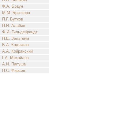
Ф.А. Браун
М.М. Брискорн
П.Г. Бутков
Н.И. Алабин
Ф.И. Гильдебрандт
П.Е. Зельгейм
Б.А. Кадников
А.А. Койранский
Г.А. Михайлов
А.И. Папуша
П.С. Фирсов