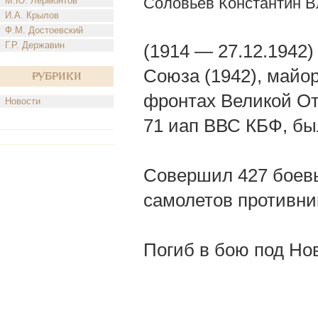
Соловьев Константин 
М.Ю. Лермонтов
И.А. Крылов
Ф.М. Достоевский
Г.Р. Державин
(1914 — 27.12.1942)
Союза (1942), майо
Рубрики
фронтах Великой Оте
Новости
71 иап ВВС КБФ, бы
Совершил 427 боевы
самолетов противни
Погиб в бою под Но