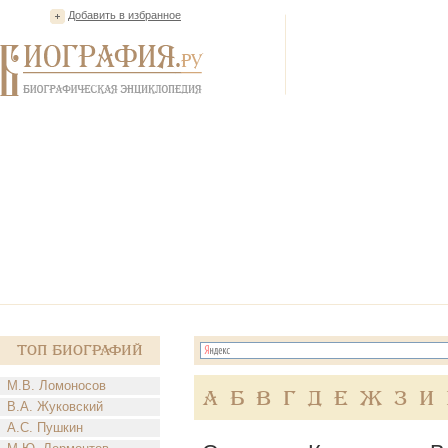
Добавить в избранное
Топ Биографий
М.В. Ломоносов
А
Б
В
Г
Д
Е
Ж
З
И
В.А. Жуковский
А.С. Пушкин