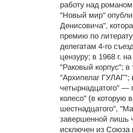
работу над романом 
"Новый мир" опубли
Денисовича", котора
премию по литератур
делегатам 4-го съе
цензуру; в 1968 г. н
"Раковый корпус"; в
"Архипелаг ГУЛАГ"; 
четырнадцатого" — 
колесо" (в которую
шестнадцатого", "Ма
завершенной лишь че
исключен из Союза 