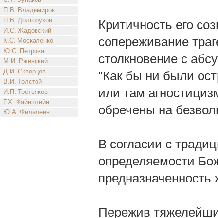
П.В. Владимиров
П.В. Долгоруков
Критичность его соз
И.С. Жадовский
сопереживание траге
К.С. Москаленко
Ю.С. Петрова
столкновение с абсу
М.И. Ржевский
Д.И. Скворцов
"Как бы ни были ос
В.И. Толстой
или там агностицизм
И.П. Третьяков
Г.Х. Файнштейн
обречены на безволи
Ю.А. Филалеев
В согласии с тради
определяемости Бож
предназначенность 
Пережив тяжелейшие