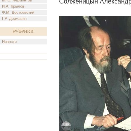
Солженицын Александр
М.Ю. Лермонтов
И.А. Крылов
Ф.М. Достоевский
Г.Р. Державин
Рубрики
Новости