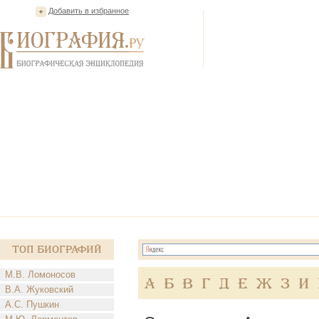
Добавить в избранное
Топ Биографий
М.В. Ломоносов
А
Б
В
Г
Д
Е
Ж
З
И
В.А. Жуковский
А.С. Пушкин