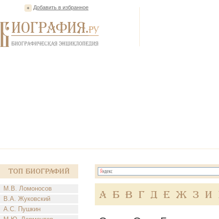
Добавить в избранное
Топ Биографий
М.В. Ломоносов
А
Б
В
Г
Д
Е
Ж
З
И
В.А. Жуковский
А.С. Пушкин