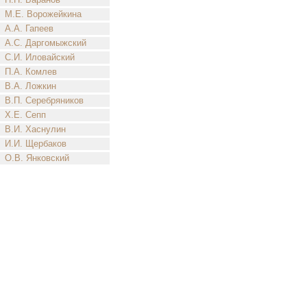
М.Е. Ворожейкина
А.А. Гапеев
А.С. Даргомыжский
С.И. Иловайский
П.А. Комлев
В.А. Ложкин
В.П. Серебряников
Х.Е. Сепп
В.И. Хаснулин
И.И. Щербаков
О.В. Янковский