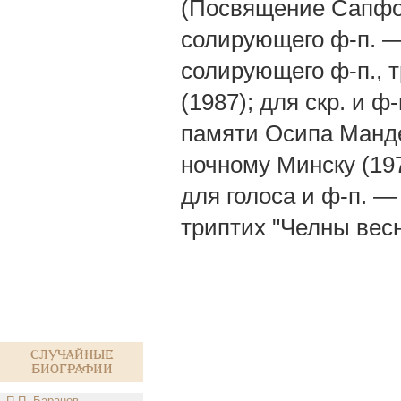
(Посвящение Сапфо, 
солирующего ф-п. — M
солирующего ф-п., т
(1987); для скр. и 
памяти Осипа Манд
ночному Минску (197
для голоса и ф-п. —
триптих "Челны весн
Случайные
биографии
П.П. Баранов