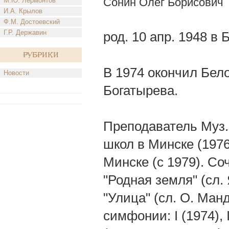
Сонин Олег Борисович
М.Ю. Лермонтов
И.А. Крылов
Ф.М. Достоевский
Г.Р. Державин
род. 10 апр. 1948 в
Рубрики
В 1974 окончил Бело
Новости
Богатырева.
Преподаватель Муз. 
школ в Минске (1976
Минске (с 1979). Соч
"Родная земля" (сл.
"Улица" (сл. О. Ман
симфонии: I (1974), I