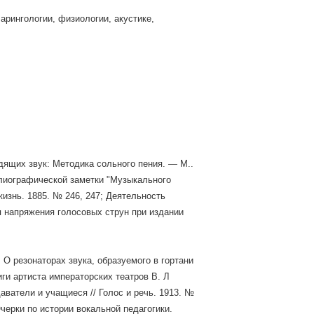
ларингологии, физиологии, акустике,
одящих звук: Методика сольного пения. — М..
блиографической заметки "Музыкального
 жизнь. 1885. № 246, 247; Деятельность
я напряжения голосовых струн при издании
; О резонаторах звука, образуемого в гортани
иги артиста императорских театров В. Л
аватели и учащиеся // Голос и речь. 1913. №
Очерки по истории вокальной педагогики.