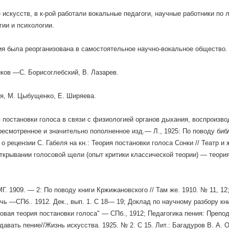
 искусств, в к-рой работали вокальные педагоги, научные работники по 
ии и психологии.
ия была реорганизована в самостоятельное научно-вокальное общество.
ков —С. Борисоглебский, В. Лазарев.
я, М. Цыбущенко, Е. Ширяева.
я постановки голоса в связи с физиологией органов дыхания, воспроизв
ересмотренное и значительно пополненное изд.— Л., 1925: По поводу би
 о рецензии С. Габеля на кн.: Теория постановки голоса Сонки // Театр и
ткрывании голосовой щели (опыт критики классической теории) — теори
МГ. 1909. — 2: По поводу книги Кржижановского // Там же. 1910. № 11, 12
речь —СПб.. 1912. Дек., вып. 1. С 18— 19; Доклад по научному разбору кн
овая теория постановки голоса" — СПб., 1912; Педагогика пения: Препод
одавать пение//Жизнь искусства. 1925. № 2. С 15. Лит.: Багадуров В. А. 