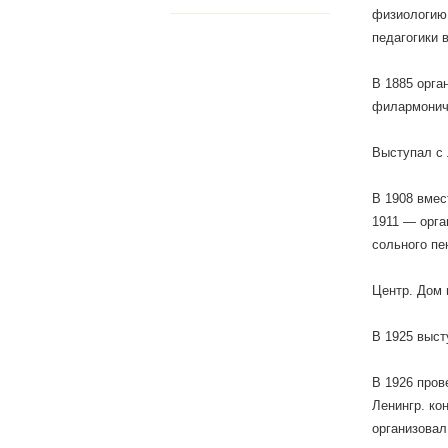
физиологию,
педагогики в
В 1885 орга
филармониче
Выступал с 
В 1908 вмес
1911 — орга
сольного пе
Центр. Дом 
В 1925 выст
В 1926 пров
Ленингр. ко
организовал