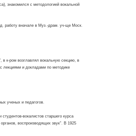
са), знакомился с методологией вокальной
д. работу вначале в Муз.-драм. уч-ще Моск.
, в к-ром возглавлял вокальную секцию, в
 с лекциями и докладами по методике
ных ученых и педагогов.
и студентов-вокалистов старшего курса
 органов, воспроизводящих звук". В 1925