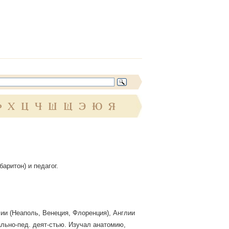
Ф
Х
Ц
Ч
Ш
Щ
Э
Ю
Я
баритон) и педагог.
ии (Неаполь, Венеция, Флоренция), Англии
ально-пед. деят-стью. Изучал анатомию,