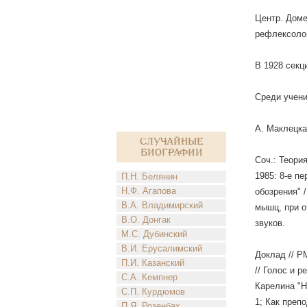
Центр. Доме
рефлексолог
В 1928 секц
Среди учени
А. Маклецка
Случайные
биографии
Соч.: Теори
1985: 8-е п
П.Н. Белянин
Н.Ф. Агапова
обозрения" /
В.А. Владимирский
мышц, при о
В.О. Донгак
звуков.
М.С. Дубинский
В.И. Ерусалимский
Доклад // Р
П.И. Казанский
// Голос и 
С.А. Кемпнер
Карелина "Н
С.П. Курдюмов
1; Как преп
П.Я. Розенбах