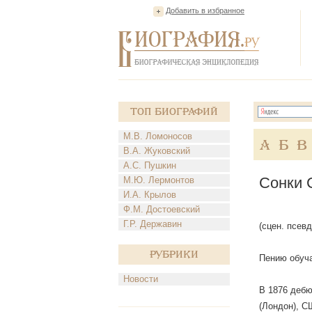
Добавить в избранное
Топ Биографий
М.В. Ломоносов
А
Б
В
В.А. Жуковский
А.С. Пушкин
Сонки 
М.Ю. Лермонтов
И.А. Крылов
Ф.М. Достоевский
Г.Р. Державин
(сцен. псевд
Рубрики
Пению обуча
Новости
В 1876 дебю
(Лондон), С