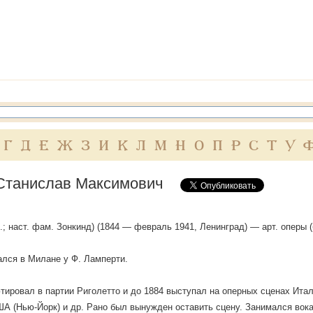
Г
Д
Е
Ж
З
И
К
Л
М
Н
О
П
Р
С
Т
У
Станислав Максимович
.; наст. фам. Зонкинд) (1844 — февраль 1941, Ленинград) — арт. оперы (
лся в Милане у Ф. Ламперти.
тировал в партии Риголетто и до 1884 выступал на оперных сценах Итал
ША (Нью-Йорк) и др. Рано был вынужден оставить сцену. Занимался вок