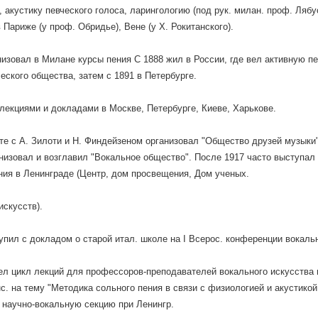
 акустику певческого голоса, ларингологию (под рук. милан. проф. Лябу
 Париже (у проф. Обридье), Вене (у X. Рокитанского).
низовал в Милане курсы пения С 1888 жил в России, где вел активную пе
ского общества, затем с 1891 в Петербурге.
лекциями и докладами в Москве, Петербурге, Киеве, Харькове.
те с А. Зилоти и Н. Финдейзеном организовал "Общество друзей музыки"
низовал и возглавил "Вокальное общество". После 1917 часто выступал
ния в Ленинграде (Центр, дом просвещения, Дом ученых.
искусств).
упил с докладом о старой итал. школе на I Всерос. конференции вокаль
ел цикл лекций для профессоров-преподавателей вокального искусства 
нс. на тему "Методика сольного пения в связи с физиологией и акустикой
 научно-вокальную секцию при Ленингр.