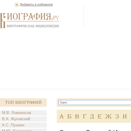
Добавить в избранное
Топ Биографий
М.В. Ломоносов
А
Б
В
Г
Д
Е
Ж
З
И
В.А. Жуковский
А.С. Пушкин