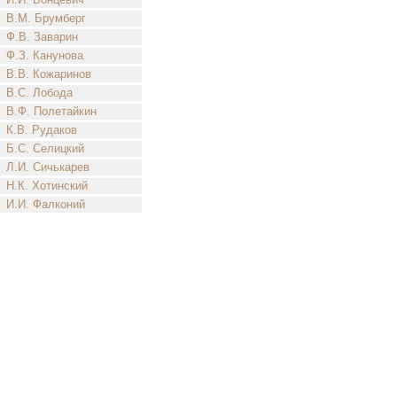
В.М. Брумберг
Ф.В. Заварин
Ф.З. Канунова
В.В. Кожаринов
В.С. Лобода
В.Ф. Полетайкин
К.В. Рудаков
Б.С. Селицкий
Л.И. Сичькарев
Н.К. Хотинский
И.И. Фалконий