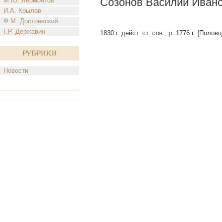
Созонов Василий Ивано
М.Ю. Лермонтов
И.А. Крылов
Ф.М. Достоевский
Г.Р. Державин
1830 г. дейст. ст. сов.; р. 1776 г. {Половц
Рубрики
Новости