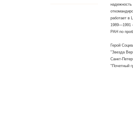
надежность 
откомандиро
работает в 
1989—1991 
РАН по проб
Герой Социа
"Звезда Вер
Санкт-Петер
"Почетный г