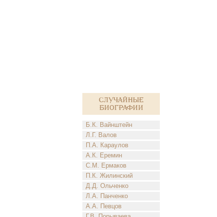
Случайные
биографии
Б.К. Вайнштейн
Л.Г. Валов
П.А. Караулов
А.К. Еремин
С.М. Ермаков
П.К. Жилинский
Д.Д. Ольченко
Л.А. Панченко
А.А. Певцов
Г.В. Порываева