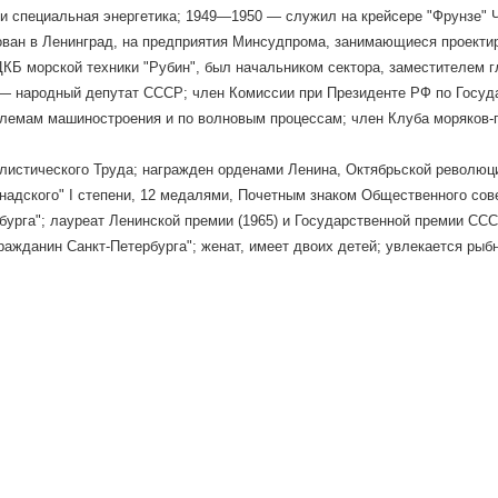
и специальная энергетика; 1949—1950 — служил на крейсере "Фрунзе" Ч
ван в Ленинград, на предприятия Минсудпрома, занимающиеся проектир
ЦКБ морской техники "Рубин", был начальником сектора, заместителем г
— народный депутат СССР; член Комиссии при Президенте РФ по Госуд
лемам машиностроения и по волновым процессам; член Клуба моряков-п
листического Труда; награжден орденами Ленина, Октябрьской революц
надского" I степени, 12 медалями, Почетным знаком Общественного сов
бурга"; лауреат Ленинской премии (1965) и Государственной премии СССР 
ражданин Санкт-Петербурга"; женат, имеет двоих детей; увлекается рыб