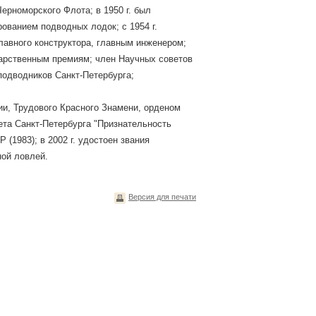
ерноморского Флота; в 1950 г. был
ованием подводных лодок; с 1954 г.
лавного конструктора, главным инженером;
арственным премиям; член Научных советов
одводников Санкт-Петербурга;
ии, Трудового Красного Знамени, орденом
ета Санкт-Петербурга "Признательность
(1983); в 2002 г. удостоен звания
ной ловлей.
Версия для печати