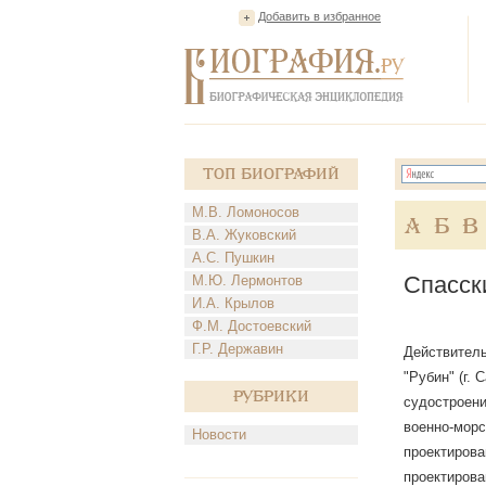
Добавить в избранное
Топ Биографий
М.В. Ломоносов
А
Б
В
В.А. Жуковский
А.С. Пушкин
Спасск
М.Ю. Лермонтов
И.А. Крылов
Ф.М. Достоевский
Г.Р. Державин
Действитель
"Рубин" (г.
Рубрики
судостроени
военно-морс
Новости
проектирова
проектирова