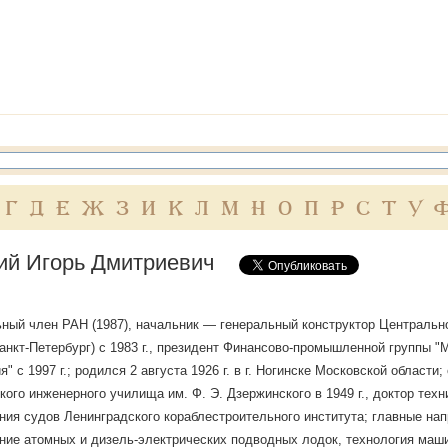
Г
Д
Е
Ж
З
И
К
Л
М
Н
О
П
Р
С
Т
У
ий Игорь Дмитриевич
ный член РАН (1987), начальник — генеральный конструктор Центрально
 Санкт-Петербург) с 1983 г., президент Финансово-промышленной группы 
я" с 1997 г.; родился 2 августа 1926 г. в г. Ногинске Московской облас
кого инженерного училища им. Ф. Э. Дзержинского в 1949 г., доктор те
ния судов Ленинградского кораблестроительного института; главные на
ние атомных и дизель-электрических подводных лодок, технология маши