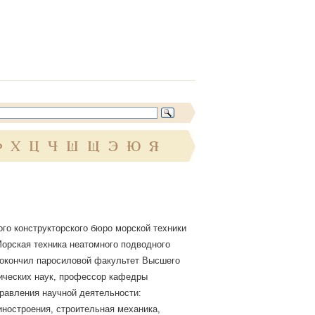
Ф
Х
Ц
Ч
Ш
Щ
Э
Ю
Я
го конструкторского бюро морской техники
"Морская техника неатомного подводного
ти; окончил паросиловой факультет Высшего
хнических наук, профессор кафедры
правления научной деятельности:
ностроения, строительная механика,