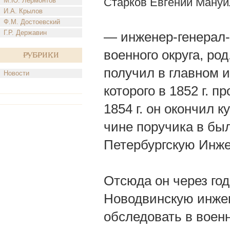
Старков Евгений Мануи
М.Ю. Лермонтов
И.А. Крылов
Ф.М. Достоевский
Г.Р. Державин
— инженер-генерал-
военного округа, ро
Рубрики
получил в главном 
Новости
которого в 1852 г. 
1854 г. он окончил 
чине поручика в бы
Петербургскую Инже
Отсюда он через год
Новодвинскую инже
обследовать в воен