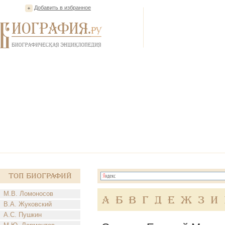
Добавить в избранное
Топ Биографий
М.В. Ломоносов
А
Б
В
Г
Д
Е
Ж
З
И
В.А. Жуковский
А.С. Пушкин