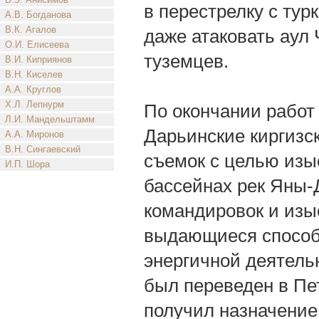
в перестрелку с тур
А.В. Богданова
В.К. Агалов
даже атаковать аул 
О.И. Елисеева
туземцев.
В.И. Киприянов
В.Н. Киселев
А.А. Круглов
Х.Л. Лепнурм
По окончании работ
Л.И. Мандельштамм
Дарьинские киргизс
А.А. Миронов
В.Н. Сингаевский
съемок с целью изы
И.П. Шора
бассейнах рек Яны-
командировок и изы
выдающиеся способн
энергичной деятельн
был переведен в Пе
получил назначение