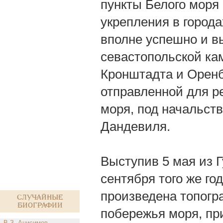
пункты Белого моря
укрепления в города
вполне успешно и вы
севастопольской ка
Кронштадта и Оренбу
отправленной для ре
моря, под начальст
Дандевиля.
Выступив 5 мая из Г
сентября того же го
произведена топогр
Случайные
биографии
побережья моря, пр
В.З. Анисимов