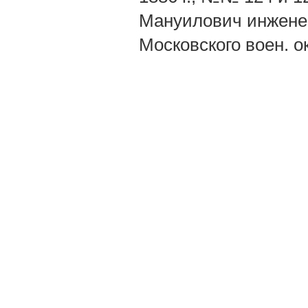
Мануилович инженер
Московского воен. окр