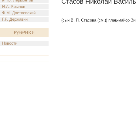
Стасов Николай Васил
М.Ю. Лермонтов
И.А. Крылов
Ф.М. Достоевский
Г.Р. Державин
(сын В. П. Стасова (см.)) плац-майор Зи
Рубрики
Новости