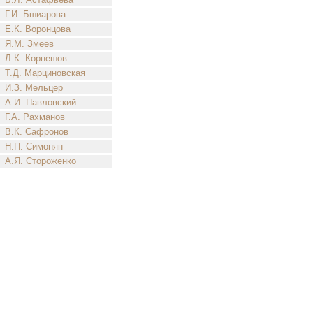
Г.И. Бшиарова
Е.К. Воронцова
Я.М. Змеев
Л.К. Корнешов
Т.Д. Марциновская
И.З. Мельцер
А.И. Павловский
Г.А. Рахманов
В.К. Сафронов
Н.П. Симонян
А.Я. Стороженко