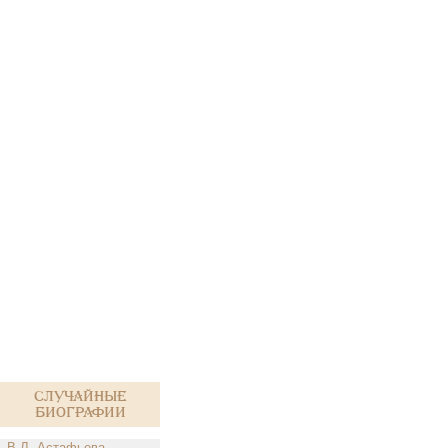
Случайные
биографии
В.Л. Астафьева