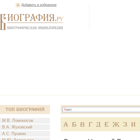
Добавить в избранное
Топ Биографий
М.В. Ломоносов
А
Б
В
Г
Д
Е
Ж
З
И
В.А. Жуковский
А.С. Пушкин