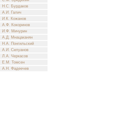
Н.С. Бурдаков
А.И. Галич
И.К. Кожанов
А.Ф. Кокоринов
И.Ф. Мичурин
А.Д. Мнацаканян
Н.А. Понгильский
А.И. Силуанов
Л.А. Черкасов
Е.М. Томсен
А.Н. Фадеечев