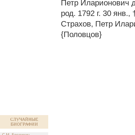
Петр Иларионович д-
род. 1792 г. 30 янв.,
Страхов, Петр Илари
{Половцов}
Случайные
биографии
С.М. Бредихин