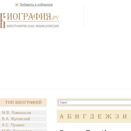
Добавить в избранное
Топ Биографий
М.В. Ломоносов
А
Б
В
Г
Д
Е
Ж
З
И
В.А. Жуковский
А.С. Пушкин