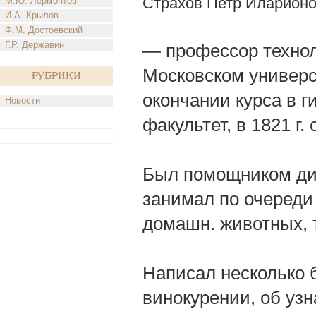
Страхов Петр Иларион
М.Ю. Лермонтов
И.А. Крылов
Ф.М. Достоевский
Г.Р. Державин
— профессор технол
Московском универси
Рубрики
окончании курса в г
Новости
факультет, в 1821 г
Был помощником дир
занимал по очереди
домашн. животных, 
Написал несколько 
винокурении, об узн