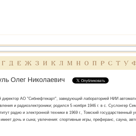
Г
Д
Е
Ж
З
И
К
Л
М
Н
О
П
Р
С
Т
У
уль Олег Николаевич
 директор АО "Сибнефтекарт", заведующий лабораторией НИИ автомати
вления и радиоэлектроники; родился 5 ноября 1946 г. в с. Суслонгер Се
титут радио и электронной техники в 1969 г., Томский государственный ун
, имеет дочь и сына; увлечения: спортивные игры, преферанс, сауна, ав