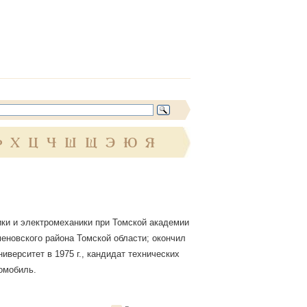
Ф
Х
Ц
Ч
Ш
Щ
Э
Ю
Я
ки и электромеханики при Томской академии
меновского района Томской области; окончил
иверситет в 1975 г., кандидат технических
томобиль.