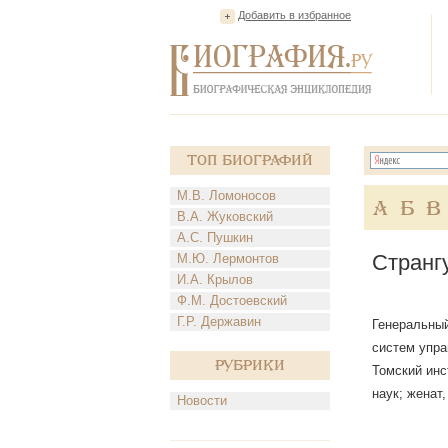
Добавить в избранное
Топ Биографий
М.В. Ломоносов
А
Б
В
В.А. Жуковский
А.С. Пушкин
Странг
М.Ю. Лермонтов
И.А. Крылов
Ф.М. Достоевский
Г.Р. Державин
Генеральный
систем упра
Рубрики
Томский инс
наук; женат
Новости