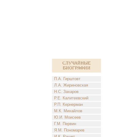
Случайные
биографии
П.А. Гирштовт
Л.А. Жириновская
Н.С. Захаров
Р.Е. Калитеевский
Р.П. Кернерман
М.К. Михайлов
Ю.И. Моисеев
Г.М. Первин
Я.М. Пономарев
И.К. Рашет