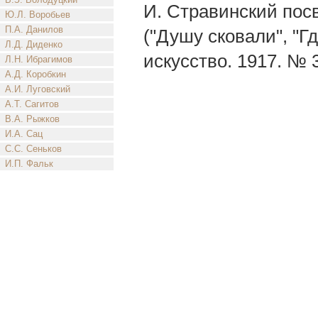
И. Стравинский пос
Ю.Л. Воробьев
П.А. Данилов
("Душу сковали", "Гд
Л.Д. Диденко
искусство. 1917. № 3
Л.Н. Ибрагимов
А.Д. Коробкин
А.И. Луговский
А.Т. Сагитов
В.А. Рыжков
И.А. Сац
С.С. Сеньков
И.П. Фальк