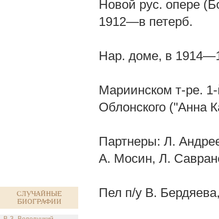
Новой рус. опере (Б
1912—в петерб.
Нар. доме, в 1914—
Мариинском т-ре. 1-й
Облонского ("Анна К
Партнеры: Л. Андрее
А. Мосин, Л. Савран
Пел п/у В. Бердяева
Случайные
биографии
В.З. Володуцкий