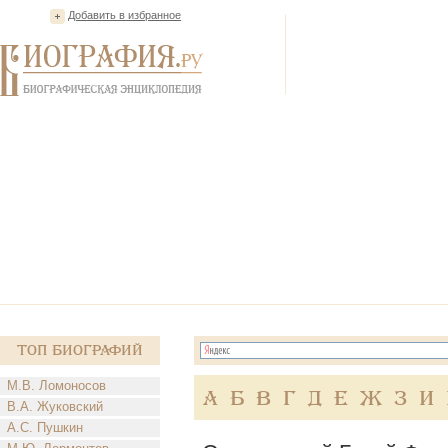
Добавить в избранное
Топ Биографий
М.В. Ломоносов
А
Б
В
Г
Д
Е
Ж
З
И
В.А. Жуковский
А.С. Пушкин