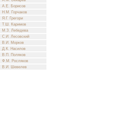
А.Е. Борисов
Н.М. Горчаков
Я.Г. Грегори
Т.Ш. Каримов
М.З. Лебедева
С.И. Лесовский
В.И. Морков
Д.К. Насилов
В.П. Поляков
Ф.М. Росляков
В.И. Шевелев