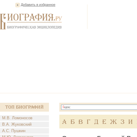
Добавить в избранное
Топ Биографий
М.В. Ломоносов
А
Б
В
Г
Д
Е
Ж
З
И
В.А. Жуковский
А.С. Пушкин