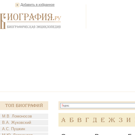
Добавить в избранное
Топ Биографий
М.В. Ломоносов
А
Б
В
Г
Д
Е
Ж
З
И
В.А. Жуковский
А.С. Пушкин