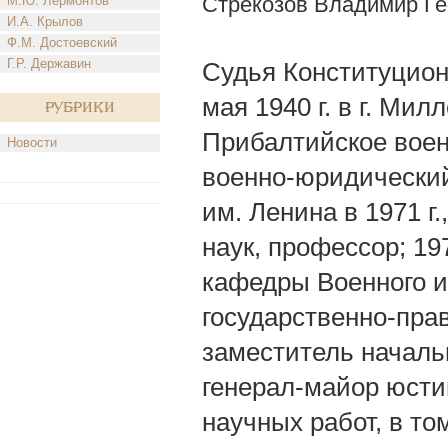
Стрекозов Владимир Ге
М.Ю. Лермонтов
И.А. Крылов
Ф.М. Достоевский
Г.Р. Державин
Судья Конституционн
мая 1940 г. в г. Ми
Рубрики
Прибалтийское воен
Новости
военно-юридический
им. Ленина в 1971 г.
наук, профессор; 1
кафедры Военного и
государственно-пра
заместитель началь
генерал-майор юсти
научных работ, в то