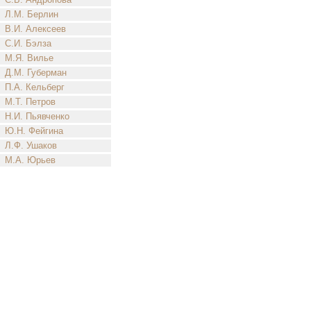
Л.М. Берлин
В.И. Алексеев
С.И. Бэлза
М.Я. Вилье
Д.М. Губерман
П.А. Кельберг
М.Т. Петров
Н.И. Пьявченко
Ю.Н. Фейгина
Л.Ф. Ушаков
М.А. Юрьев