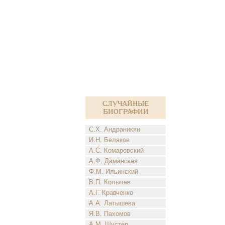
Случайные
биографии
С.Х. Андраникян
И.Н. Беляков
А.С. Комаровский
А.Ф. Даманская
Ф.М. Ильинский
В.П. Колычев
А.Г. Кравченко
А.А. Латышева
Я.В. Пахомов
А.М. Шустер