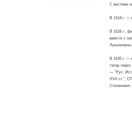
С вестями о
В 1618 г. —
В 1626 г., 
вместе с па
Лукьяновны
В 1635 г. —
татар через 
— "Рус. Ист.
XVII ст.", С
Степанович 