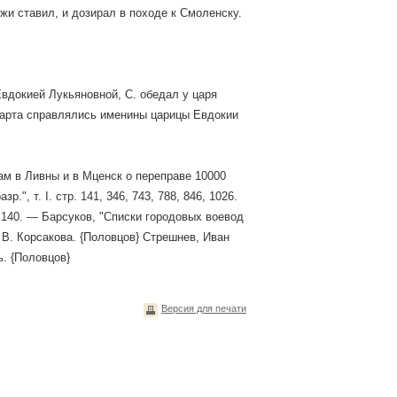
ожи ставил, и дозирал в походе к Смоленску.
Евдокией Лукьяновной, С. обедал у царя
 марта справлялись именины царицы Евдокии
дам в Ливны и в Мценск о переправе 10000
", т. І. стр. 141, 346, 743, 788, 846, 1026.
139, 140. — Барсуков, "Списки городовых воевод
62. В. Корсакова. {Половцов} Стрешнев, Иван
ь. {Половцов}
Версия для печати