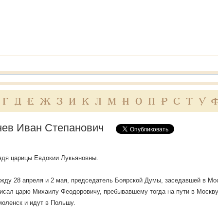
Г
Д
Е
Ж
З
И
К
Л
М
Н
О
П
Р
С
Т
У
ев Иван Степанович
ядя царицы Евдокии Лукьяновны.
между 28 апреля и 2 мая, председатель Боярской Думы, заседавшей в Мос
исал царю Михаилу Феодоровичу, пребывавшему тогда на пути в Москву
оленск и идут в Польшу.