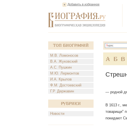
Добавить в избранное
Топ Биографий
М.В. Ломоносов
А
Б
В
В.А. Жуковский
А.С. Пушкин
Стрешн
М.Ю. Лермонтов
И.А. Крылов
Ф.М. Достоевский
Г.Р. Державин
— родной д
Рубрики
В 1613 г., 
товарищи" п
Новости
покидают См