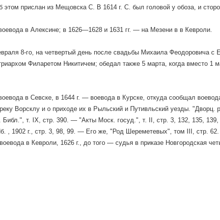
б этом прислан из Мещовска С. В 1614 г. С. был головой у обоза, и стор
 воевода в Алексине; в 1626—1628 и 1631 гг. — на Мезени в в Кевроли.
февраля 8-го, на четвертый день после свадьбы Михаила Феодоровича с 
триархом Филаретом Никитичем; обедал также 5 марта, когда вместо 1
.
 воевода в Севске, в 1644 г. — воевода в Курске, откуда сообщал воево
реку Ворсклу и о приходе их в Рыльский и Путивльский уезды. "Дворц. разр.
 Библ.", т. IX, стр. 390. — "Акты Моск. госуд.", т. II, стр. 3, 132, 135, 
Пб. , 1902 г., стр. 3, 98, 99. — Его же, "Род Шереметевых", том III, стр. 
воевода в Кевроли, 1626 г., до того — судья в приказе Новгородская чет