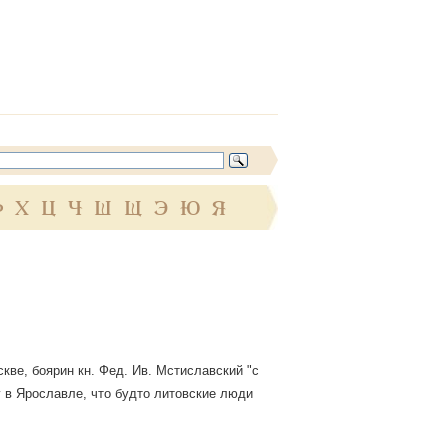
Ф
Х
Ц
Ч
Ш
Щ
Э
Ю
Я
кве, боярин кн. Фед. Ив. Мстиславский "с
 в Ярославле, что будто литовские люди