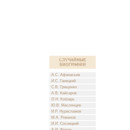
Случайные
биографии
А.С. Афанасьев
И.С. Ганецкий
С.В. Грищенко
А.В. Кайсаров
О.Н. Кобзарь
Ю.В. Маслянцев
И.Р. Нурисламов
М.А. Романов
И.И. Сосницкий
А.И. Федин