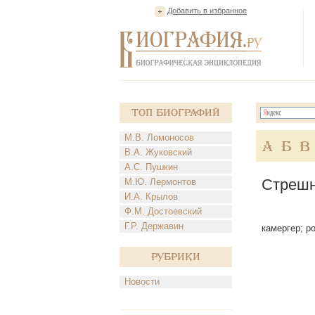
Добавить в избранное
Топ Биографий
М.В. Ломоносов
А
Б
В
В.А. Жуковский
А.С. Пушкин
Стрешн
М.Ю. Лермонтов
И.А. Крылов
Ф.М. Достоевский
Г.Р. Державин
камергер; ро
Рубрики
Новости