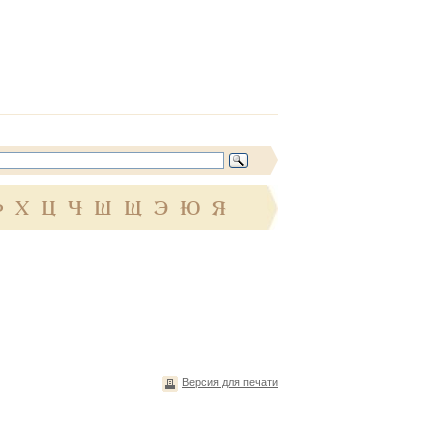
Ф
Х
Ц
Ч
Ш
Щ
Э
Ю
Я
Версия для печати