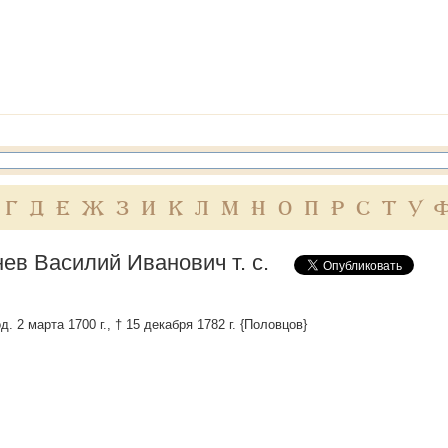
Г
Д
Е
Ж
З
И
К
Л
М
Н
О
П
Р
С
Т
У
ев Василий Иванович т. с.
д. 2 марта 1700 г., † 15 декабря 1782 г. {Половцов}