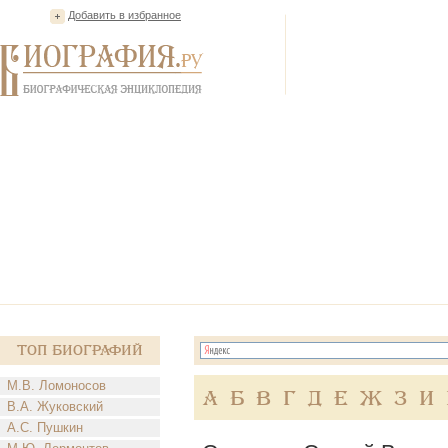
Добавить в избранное
Топ Биографий
М.В. Ломоносов
А
Б
В
Г
Д
Е
Ж
З
И
В.А. Жуковский
А.С. Пушкин