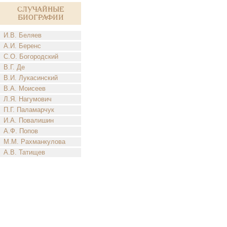
Случайные
биографии
И.В. Беляев
А.И. Беренс
С.О. Богородский
В.Г. Де
В.И. Лукасинский
В.А. Моисеев
Л.Я. Нагумович
П.Г. Паламарчук
И.А. Повалишин
А.Ф. Попов
М.М. Рахманкулова
А.В. Татищев