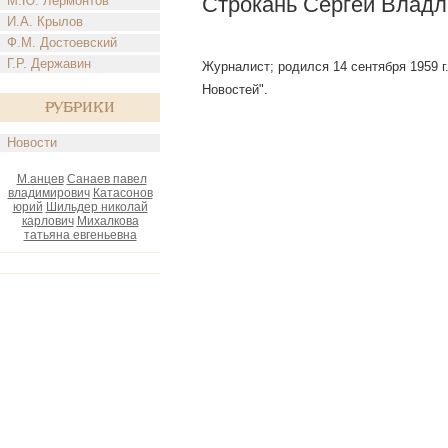
Строкань Сергей Владл
М.Ю. Лермонтов
И.А. Крылов
Ф.М. Достоевский
Г.Р. Державин
Журналист; родился 14 сентября 1959 г
Новостей".
Рубрики
Новости
М.анцев
Санаев павел
владимирович
Катасонов
юрий
Шильдер николай
карлович
Михалкова
татьяна евгеньевна