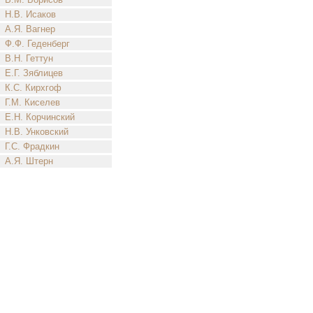
Н.В. Исаков
А.Я. Вагнер
Ф.Ф. Геденберг
В.Н. Геттун
Е.Г. Зяблицев
К.С. Кирхгоф
Г.М. Киселев
Е.Н. Корчинский
Н.В. Унковский
Г.С. Фрадкин
А.Я. Штерн