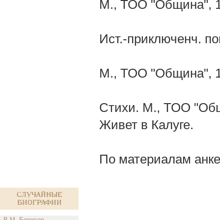
М., ТОО "Община", 
Ист.-приключенч. по
М., ТОО "Община", 
Стихи. М., ТОО "Общ
Живет в Калуге.
По материалам анке
Случайные
биографии
В.М. Борисов