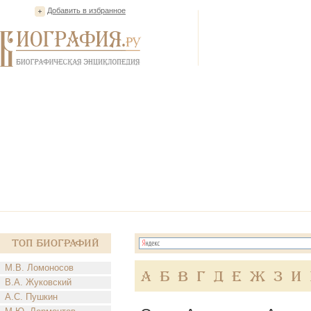
Добавить в избранное
Топ Биографий
М.В. Ломоносов
А
Б
В
Г
Д
Е
Ж
З
И
В.А. Жуковский
А.С. Пушкин