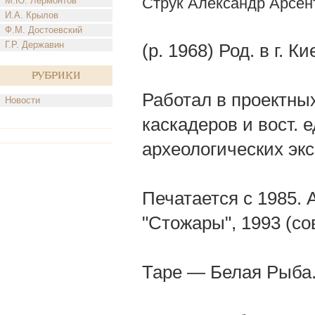
Струк Александр Арсен
М.Ю. Лермонтов
И.А. Крылов
Ф.М. Достоевский
Г.Р. Державин
(р. 1968) Род. в г. К
Рубрики
Работал в проектных
Новости
каскадеров и вост. 
археологических эк
Печатается с 1985. А
"Стожары", 1993 (со
Таре — Белая Рыба.