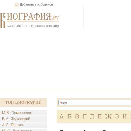
Добавить в избранное
Топ Биографий
М.В. Ломоносов
А
Б
В
Г
Д
Е
Ж
З
И
В.А. Жуковский
А.С. Пушкин