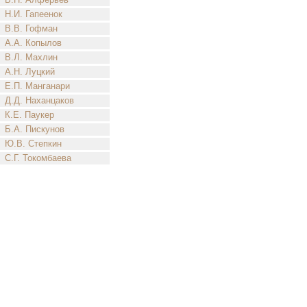
Н.И. Гапеенок
В.В. Гофман
А.А. Копылов
В.Л. Махлин
А.Н. Луцкий
Е.П. Манганари
Д.Д. Наханцаков
К.Е. Паукер
Б.А. Пискунов
Ю.В. Степкин
С.Г. Токомбаева