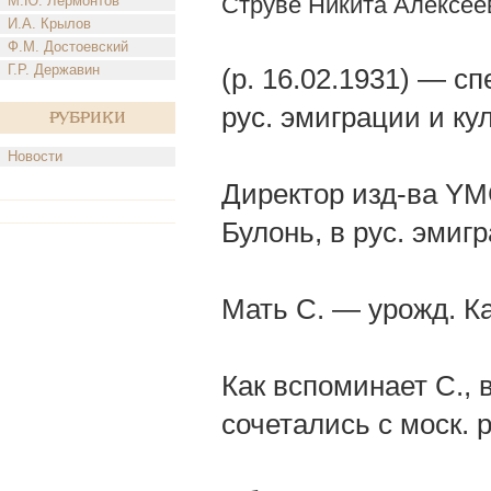
Струве Никита Алексее
М.Ю. Лермонтов
И.А. Крылов
Ф.М. Достоевский
Г.Р. Державин
(р. 16.02.1931) — с
рус. эмиграции и ку
Рубрики
Новости
Директор изд-ва YM
Булонь, в рус. эмиг
Мать С. — урожд. Ка
Как вспоминает С.,
сочетались с моск.