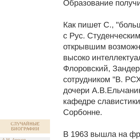
Образование получи
Как пишет С., "боль
с Рус. Студенчески
открывшим возможно
высоко интеллектуа
Флоровский, Зандер,
сотрудником "В. РС
дочери А.В.Ельчанин
кафедре славистики
Сорбонне.
Случайные
биографии
В 1963 вышла на фра
А.М. Аронов