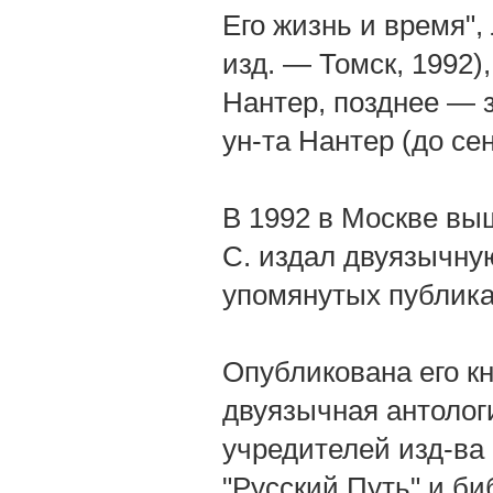
Его жизнь и время", 
изд. — Томск, 1992)
Нантер, позднее — 
ун-та Нантер (до се
В 1992 в Москве выш
С. издал двуязычну
упомянутых публикац
Опубликована его кн.
двуязычная антологи
учредителей изд-ва
"Русский Путь" и б