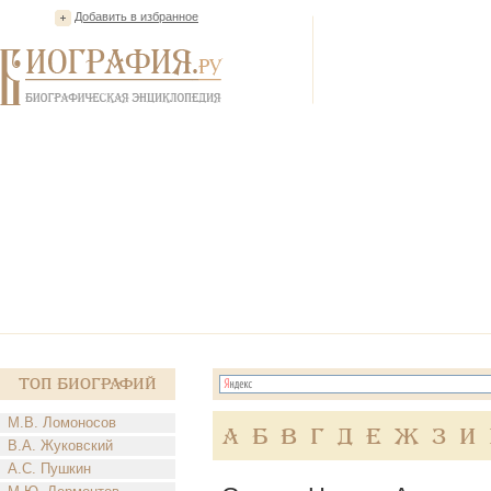
Добавить в избранное
Топ Биографий
М.В. Ломоносов
А
Б
В
Г
Д
Е
Ж
З
И
В.А. Жуковский
А.С. Пушкин