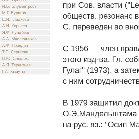
при Сов. власти ("L
И.Б. Блументрост
М.Г. Бурштин
обществ. резонанс в
Е.И. Гладкова
С. переведен во вн
А.Н. Корнеев
Я.Ф. Лундберг
А.А. Масленников
А.Ф. Порядин
С 1956 — член прав
Т.П. Сергеева
этого изд-ва. Гл. со
В.Ю. Слефохт
А.Я. Терентьев
Гулаг" (1973), а за
Г.А. Хомутов
с ним сотрудничеств
В 1979 защитил докт
О.Э.Мандельштама (
на рус. яз.: "Осип 