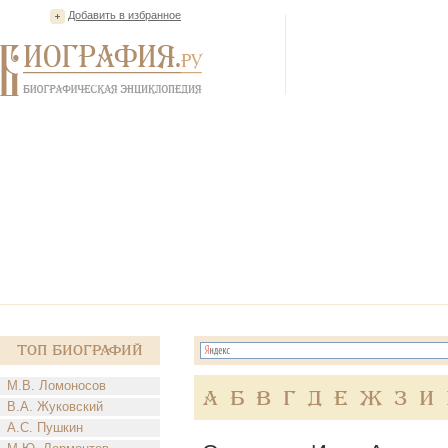
Добавить в избранное
Топ Биографий
М.В. Ломоносов
А
Б
В
Г
Д
Е
Ж
З
И
В.А. Жуковский
А.С. Пушкин