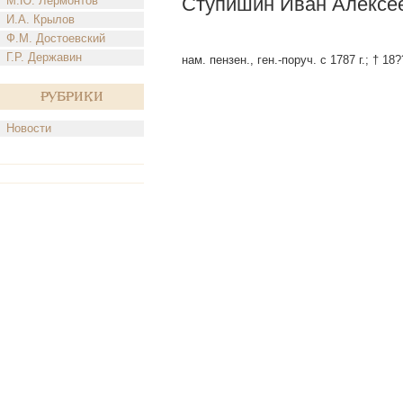
Ступишин Иван Алексе
М.Ю. Лермонтов
И.А. Крылов
Ф.М. Достоевский
Г.Р. Державин
нам. пензен., ген.-поруч. с 1787 г.; † 18?
Рубрики
Новости