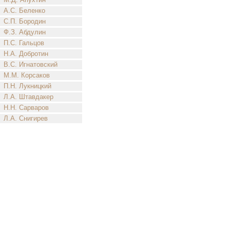
А.С. Беленко
С.П. Бородин
Ф.З. Абдулин
П.С. Гальцов
Н.А. Добротин
В.С. Игнатовский
М.М. Корсаков
П.Н. Лукницкий
Л.А. Штавдакер
Н.Н. Сарваров
Л.А. Снигирев