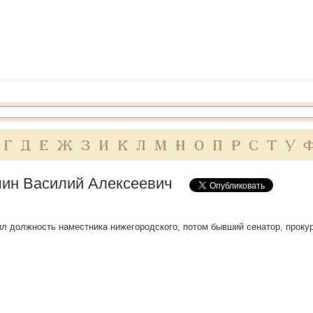
Г
Д
Е
Ж
З
И
К
Л
М
Н
О
П
Р
С
Т
У
ин Василий Алексеевич
вил должность наместника нижегородского, потом бывший сенатор, проку