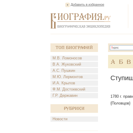
Добавить в избранное
Топ Биографий
М.В. Ломоносов
А
Б
В
В.А. Жуковский
А.С. Пушкин
Ступиш
М.Ю. Лермонтов
И.А. Крылов
Ф.М. Достоевский
Г.Р. Державин
1780 г. пра
{Половцов}
Рубрики
Новости