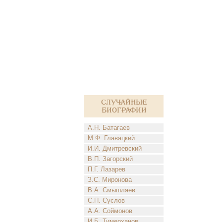
Случайные
биографии
А.Н. Батагаев
М.Ф. Главацкий
И.И. Дмитревский
В.П. Загорский
П.Г. Лазарев
З.С. Миронова
В.А. Смышляев
С.П. Суслов
А.А. Соймонов
И.Б. Тимерханов