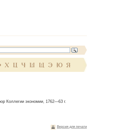
Ф
Х
Ц
Ч
Ш
Щ
Э
Ю
Я
рор Коллегии экономии, 1762—63 г.
Версия для печати