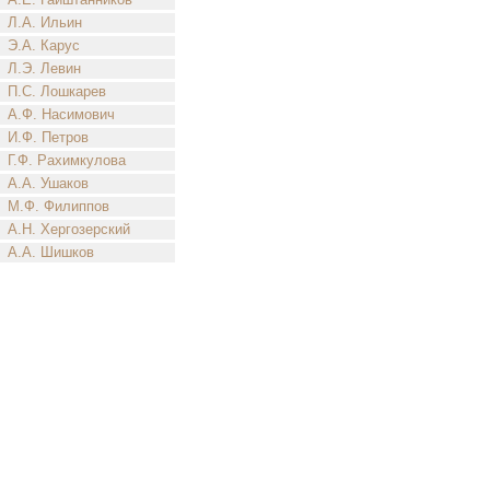
Л.А. Ильин
Э.А. Карус
Л.Э. Левин
П.С. Лошкарев
А.Ф. Насимович
И.Ф. Петров
Г.Ф. Рахимкулова
А.А. Ушаков
М.Ф. Филиппов
А.Н. Хергозерский
А.А. Шишков