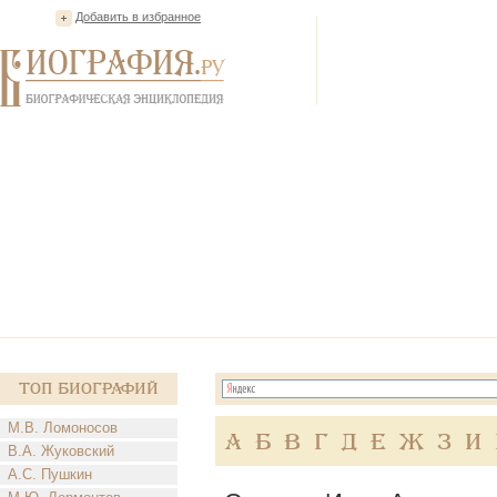
Добавить в избранное
Топ Биографий
М.В. Ломоносов
А
Б
В
Г
Д
Е
Ж
З
И
В.А. Жуковский
А.С. Пушкин