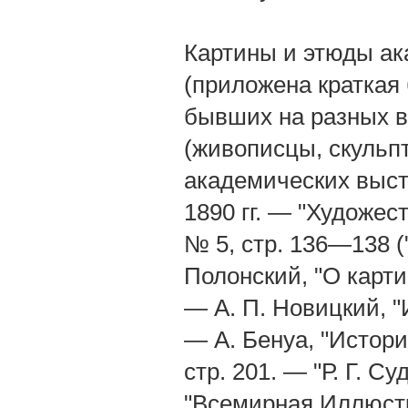
Картины и этюды акад
(приложена краткая
бывших на разных в
(живописцы, скульп
академических выст
1890 гг. — "Художест
№ 5, стр. 136—138 (
Полонский, "О картин
— А. П. Новицкий, "
— А. Бенуа, "История
стр. 201. — "Р. Г. 
"Всемирная Иллюстра