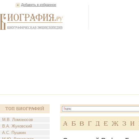
Добавить в избранное
Топ Биографий
М.В. Ломоносов
А
Б
В
Г
Д
Е
Ж
З
И
В.А. Жуковский
А.С. Пушкин