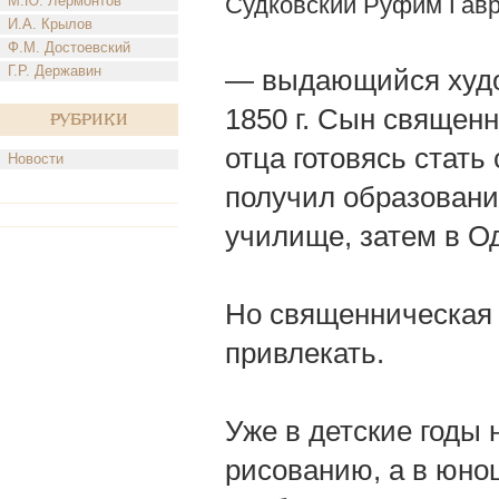
Судковский Руфим Гав
М.Ю. Лермонтов
И.А. Крылов
Ф.М. Достоевский
Г.Р. Державин
— выдающийся худож
1850 г. Сын священ
Рубрики
отца готовясь стать
Новости
получил образовани
училище, затем в О
Но священническая 
привлекать.
Уже в детские годы 
рисованию, а в юно