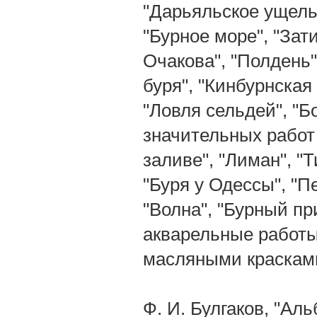
"Дарьяльское ущелье
"Бурное море", "Зат
Очакова", "Полдень"
буря", "Кинбурнская
"Ловля сельдей", "Б
значительных работ
заливе", "Лиман", "
"Буря у Одессы", "Пе
"Волна", "Бурный пр
акварельные работы,
масляными краскам
Ф. И. Булгаков, "Ал