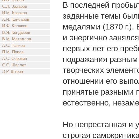
В последней пробыл
С.Л. Захаров
И.М. Казаков
заданные темы был
А.И. Кайсаров
медалями (1870 г.). 
И.Ф. Клочков
В.Я. Кондырев
и энергично занялс
В.М. Металлов
А.С. Панков
первых лет его пре
П.М. Попов
подражания разным 
А.С. Сорокин
С.С. Шаплет
творческих элементо
Э.Р. Штерн
отношении его выпо
принятые разными п
естественно, незаме
Но непрестанная и 
строгая самокритика