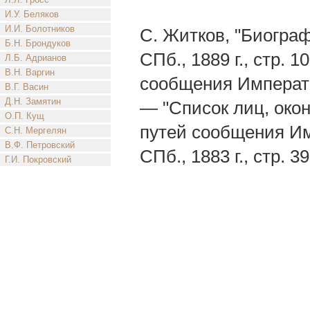
И.У. Беляков
И.И. Болотников
С. Житков, "Биограф
Б.Н. Брондуков
СПб., 1889 г., стр. 
Л.Б. Адрианов
В.Н. Варгин
сообщения Императора
В.Г. Васин
Д.Н. Замятин
— "Список лиц, око
О.П. Кущ
путей сообщения Имп
С.Н. Мергелян
В.Ф. Петровский
СПб., 1883 г., стр. 3
Г.И. Покровский