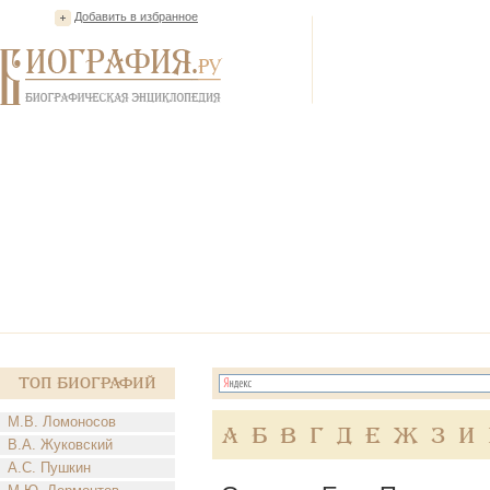
Добавить в избранное
Топ Биографий
М.В. Ломоносов
А
Б
В
Г
Д
Е
Ж
З
И
В.А. Жуковский
А.С. Пушкин