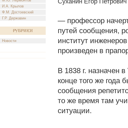
Суханин Егор Петрович
М.Ю. Лермонтов
И.А. Крылов
Ф.М. Достоевский
Г.Р. Державин
— профессор начерт
путей сообщения, род.
Рубрики
институт инженеров 
Новости
произведен в прапо
В 1838 г. назначен 
конце того же года 
сообщения репетито
то же время там уч
ситуации.