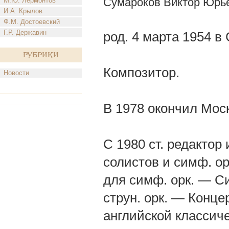
Сумароков Виктор Юрь
М.Ю. Лермонтов
И.А. Крылов
Ф.М. Достоевский
Г.Р. Державин
род. 4 марта 1954 
Рубрики
Композитор.
Новости
В 1978 окончил Моск
С 1980 ст. редактор 
солистов и симф. ор
для симф. орк. — С
струн. орк. — Конце
английской классиче