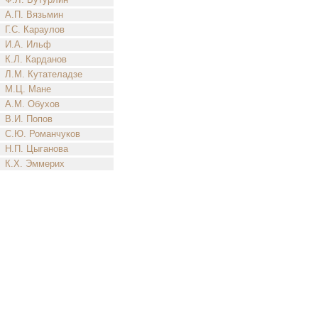
А.П. Вязьмин
Г.С. Караулов
И.А. Ильф
К.Л. Карданов
Л.М. Кутателадзе
М.Ц. Мане
А.М. Обухов
В.И. Попов
С.Ю. Романчуков
Н.П. Цыганова
К.Х. Эммерих