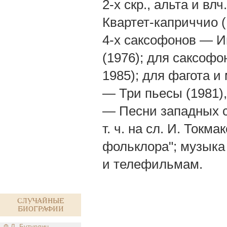
2-х скр., альта и вл
Квартет-каприччио (
4-х саксофонов — Ин
(1976); для саксофо
1985); для фагота и
— Три пьесы (1981),
— Песни западных сл
т. ч. на cл. И. Токм
фольклора"; музыка 
и телефильмам.
Случайные
биографии
Ф.Л. Бутурлин