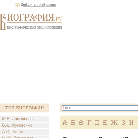
Добавить в избранное
Топ Биографий
М.В. Ломоносов
А
Б
В
Г
Д
Е
Ж
З
И
В.А. Жуковский
А.С. Пушкин