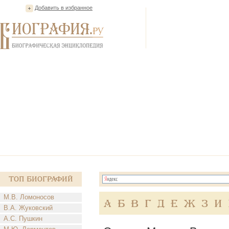
Добавить в избранное
Топ Биографий
М.В. Ломоносов
А
Б
В
Г
Д
Е
Ж
З
И
В.А. Жуковский
А.С. Пушкин