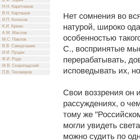
Н.Н. Каретников
В.Н. Карташов
Нет сомнения во вся
И.П. Колосов
натурой, широко од
К.И. Крюис
А.М. Маслов
особенностью такого
М.С. Павлов
В.В. Самургашев
С., воспринятые мы
И.И. Пущин
перерабатывать, дов
Ф.И. Роде
М.В. Скоропадский
исповедывать их, но
П.В. Тихомиров
Свои воззрения он 
рассуждениях, о чем
тому же "Российском
могли увидеть света
можно судить по од