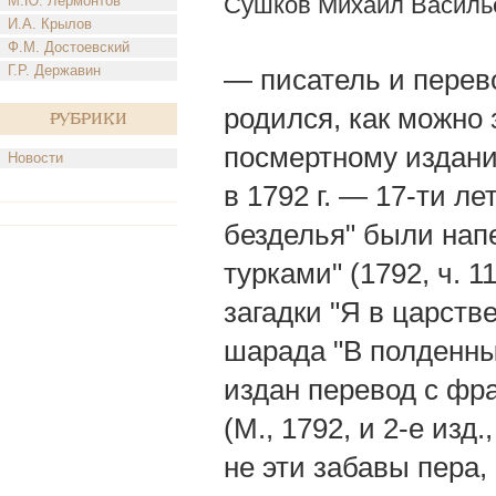
Сушков Михаил Василь
М.Ю. Лермонтов
И.А. Крылов
Ф.М. Достоевский
Г.Р. Державин
— писатель и перев
родился, как можно 
Рубрики
посмертному изданию
Новости
в 1792 г. — 17-ти ле
безделья" были напе
турками" (1792, ч. 1
загадки "Я в царств
шарада "В полденных 
издан перевод с фра
(М., 1792, и 2-е изд
не эти забавы пера