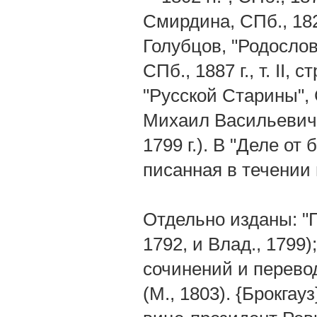
Смирдина, СПб., 182
Голубцов, "Родосло
СПб., 1887 г., т. II,
"Русской Старины", С
Михаил Васильевич —
1799 г.). В "Деле от
писанная в течении 
Отдельно изданы: "П
1792, и Влад., 1799)
сочинений и перево
(М., 1803). {Брокгау