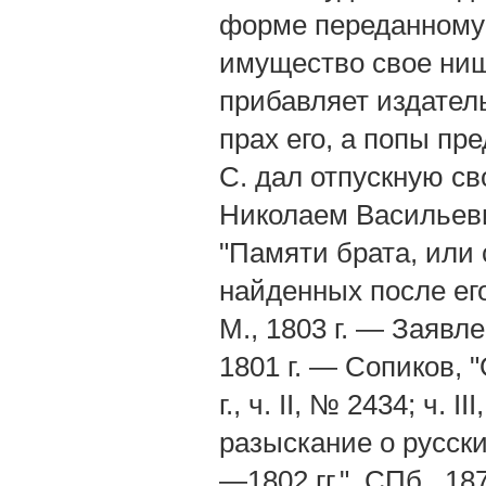
форме переданному 
имущество свое нищи
прибавляет издател
прах его, а попы пр
С. дал отпускную св
Николаем Васильеви
"Памяти брата, или
найденных после его
M., 1803 г. — Заявле
1801 г. — Сопиков, 
г., ч. II, № 2434; ч.
разыскание о русск
—1802 гг.", СПб., 18