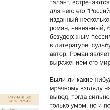
талант, встречаютс
для него его "Росси
изданный несколько
роман, навеянный, б
безудержным пессим
в литературе: судьб
автор. Роман являе
выражением его ми
Были ли какие-нибу
мрачному взгляду н
вывод, тогда сильн
Случайные
биографии
только умом, но и п
В.Ф. Зорин