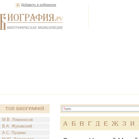
Добавить в избранное
Топ Биографий
М.В. Ломоносов
А
Б
В
Г
Д
Е
Ж
З
И
В.А. Жуковский
А.С. Пушкин