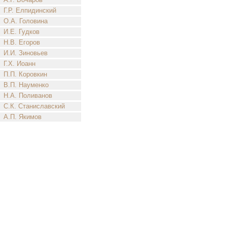
Г.Р. Елпидинский
О.А. Головина
И.Е. Гудков
Н.В. Егоров
И.И. Зиновьев
Г.Х. Иоанн
П.П. Коровкин
В.П. Науменко
Н.А. Поливанов
С.К. Станиславский
А.П. Якимов