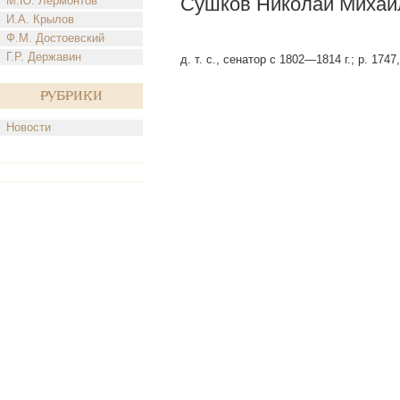
Сушков Николай Михай
М.Ю. Лермонтов
И.А. Крылов
Ф.М. Достоевский
Г.Р. Державин
д. т. с., сенатор с 1802—1814 г.; р. 1747
Рубрики
Новости