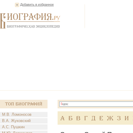
Добавить в избранное
Топ Биографий
М.В. Ломоносов
А
Б
В
Г
Д
Е
Ж
З
И
В.А. Жуковский
А.С. Пушкин