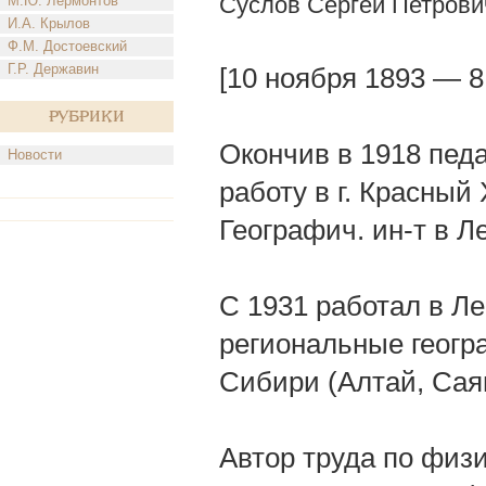
Суслов Сергей Петрови
М.Ю. Лермонтов
И.А. Крылов
Ф.М. Достоевский
Г.Р. Державин
[10 ноября 1893 — 8
Рубрики
Окончив в 1918 педа
Новости
работу в г. Красный 
Географич. ин-т в Л
С 1931 работал в Ле
региональные геогра
Сибири (Алтай, Саян
Автор труда по физи