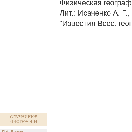
Физическая географи
Лит.: Исаченко А. Г.
"Известия Всес. геогр
Случайные
биографии
П.А. Бляхин