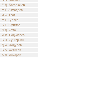
Е.Д. Боголюбов
М.Г. Азмадеев
И.Ф. Грот
М.Г. Гуляев
В.Т. Ефимов
Л.Д. Отто
Ф.В. Подкопаев
В.Н. Сунгоркин
Д.Ф. Ходулов
В.А. Фетисов
А.Л. Янчарек