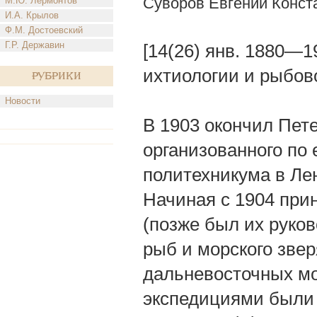
Суворов Евгений Конст
М.Ю. Лермонтов
И.А. Крылов
Ф.М. Достоевский
Г.Р. Державин
[14(26) янв. 1880—1
ихтиологии и рыбов
Рубрики
Новости
В 1903 окончил Пете
организованного по
политехникума в Лен
Начиная с 1904 при
(позже был их руко
рыб и морского звер
дальневосточных мо
экспедициями были