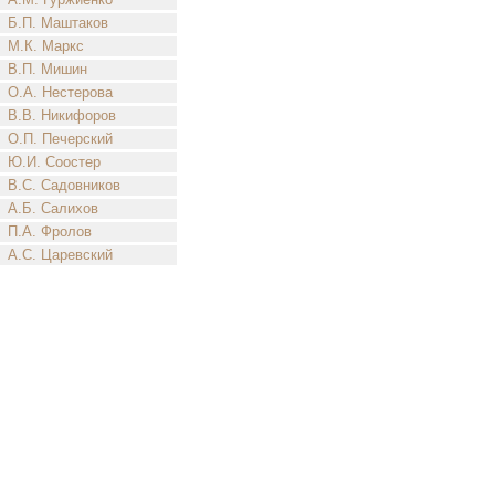
Б.П. Маштаков
М.К. Маркс
В.П. Мишин
О.А. Нестерова
В.В. Никифоров
О.П. Печерский
Ю.И. Соостер
В.С. Садовников
А.Б. Салихов
П.А. Фролов
А.С. Царевский