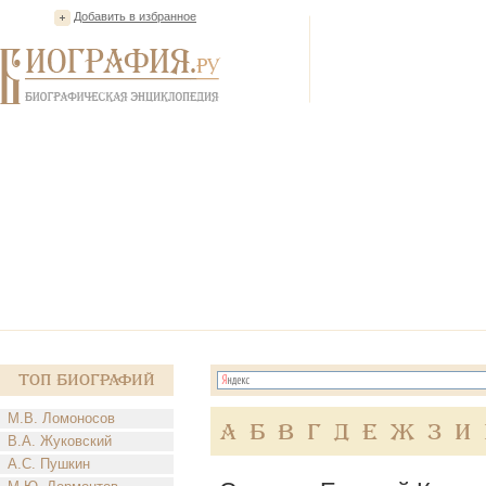
Добавить в избранное
Топ Биографий
М.В. Ломоносов
А
Б
В
Г
Д
Е
Ж
З
И
В.А. Жуковский
А.С. Пушкин