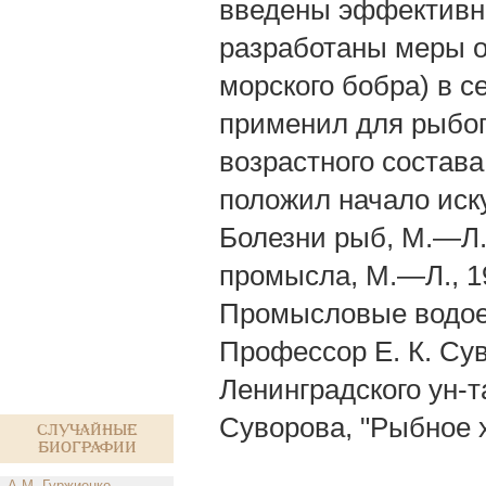
введены эффективн
разработаны меры ох
морского бобра) в с
применил для рыбо
возрастного состава
положил начало иску
Болезни рыб, М.—Л.
промысла, М.—Л., 193
Промысловые водоем
Профессор Е. К. Сув
Ленинградского ун-та
Суворова, "Рыбное х
Случайные
биографии
А.М. Гуржиенко