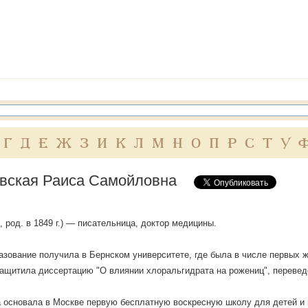
Г
Д
Е
Ж
З
И
К
Л
М
Н
О
П
Р
С
Т
У
вская Раиса Самойловна
, род. в 1849 г.) — писательница, доктор медицины.
зование получила в Бернском университете, где была в числе первых 
ащитила диссертацию "О влиянии хлоральгидрата на рожениц", перевед
на основала в Москве первую бесплатную воскресную школу для детей и