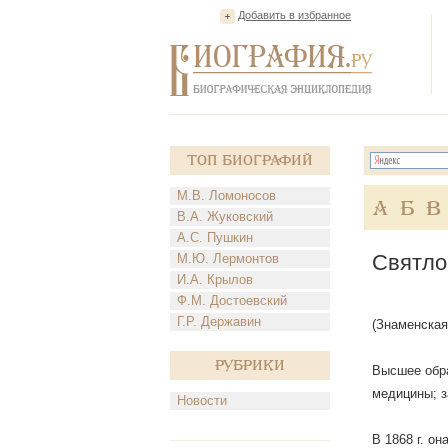
Добавить в избранное
Топ Биографий
М.В. Ломоносов
А
Б
В
В.А. Жуковский
А.С. Пушкин
Святло
М.Ю. Лермонтов
И.А. Крылов
Ф.М. Достоевский
Г.Р. Державин
(Знаменская
Рубрики
Высшее обра
медицины; з
Новости
В 1868 г. о