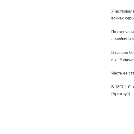
Участвовала
войнах серб
По окончани
лечебницы 
В начале 80
и в "Медици
Часть ее ст
В 1897 г. С
{Брокгауз}