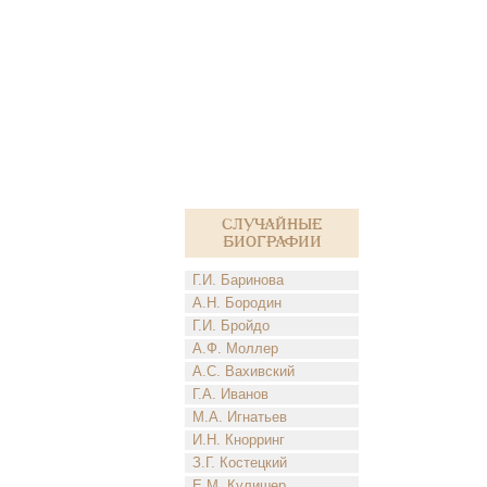
Случайные
биографии
Г.И. Баринова
А.Н. Бородин
Г.И. Бройдо
А.Ф. Моллер
А.С. Вахивский
Г.А. Иванов
М.А. Игнатьев
И.Н. Кнорринг
З.Г. Костецкий
Е.М. Кулишер