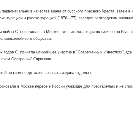
 первоначально в качестве врача от русского Красного Креста, затем в 
ско-турецкой и русско-турецкой (1876—77), заведуя белградским военны
и войны С. поселилась в Москве, где читала лекции по гигиене на Высш
человеколюбивого общества.
-х годов С. приняла ближайшее участие в "Современных Известиях", где
нском Обозрении" Спримона.
атей по гигиене детского возраста издана отдельно.
. основала в Москве первое в России убежище для престарелых и не спо