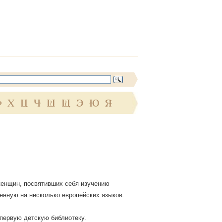
Ф
Х
Ц
Ч
Ш
Щ
Э
Ю
Я
женщин, посвятивших себя изучению
енную на несколько европейских языков.
 первую детскую библиотеку.