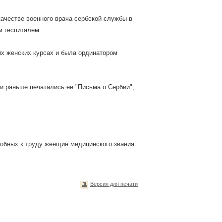
качестве военного врача сербской службы в
м геспиталем.
их женских курсах и была ординатором
 и раньше печатались ее "Письма о Сербии",
собных к труду женщин медицинского звания.
Версия для печати