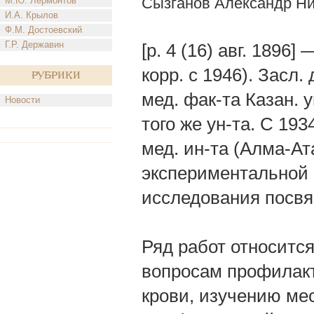
Сызганов Александр Н
М.Ю. Лермонтов
И.А. Крылов
Ф.М. Достоевский
Г.Р. Державин
[р. 4 (16) авг. 1896]
корр. с 1946). Засл.
Рубрики
мед. фак-та Казан. 
Новости
того же ун-та. С 19
мед. ин-та (Алма-Ат
экспериментальной и
исследования посв
Ряд работ относится
вопросам профилакт
крови, изучению ме