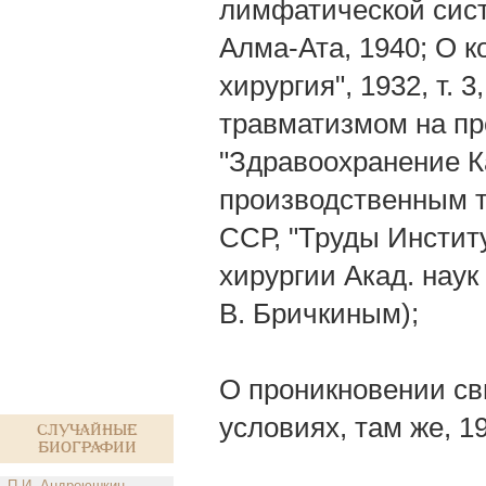
лимфатической сист
Алма-Ата, 1940; О 
хирургия", 1932, т.
травматизмом на пр
"Здравоохранение Ка
производственным т
ССР, "Труды Инстит
хирургии Акад. наук 
В. Бричкиным);
О проникновении св
условиях, там же, 19
Случайные
биографии
П.И. Андреюшкин