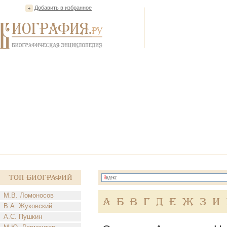
Добавить в избранное
Топ Биографий
М.В. Ломоносов
А
Б
В
Г
Д
Е
Ж
З
И
В.А. Жуковский
А.С. Пушкин