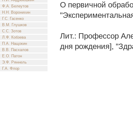
О первичной обрабо
Ф.А. Белеутов
Н.Н. Воронихин
"Экспериментальная х
Г.С. Гасенко
В.М. Глушков
С.С. Зотов
Лит.: Профессор Ал
Л.Ф. Кобзева
П.А. Нащокин
дня рождения], "Здр
В.В. Пасхалов
Е.О. Патон
Э.Ф. Ряннель
Г.А. Флор