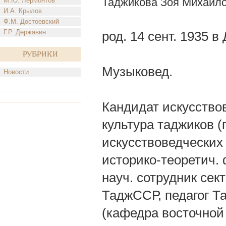
Таджикова Зоя Михайл
М.Ю. Лермонтов
И.А. Крылов
Ф.М. Достоевский
Г.Р. Державин
род. 14 сент. 1935 в
Рубрики
Музыковед.
Новости
Кандидат искусство
культура таджиков 
искусствоведческих
историко-теоретич. ф
науч. сотрудник сек
ТаджССР, педагог Та
(кафедра восточной