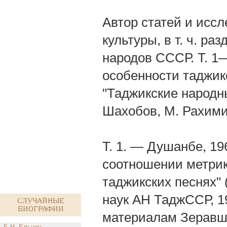
Автор статей и иссл
культуры, в т. ч. ра
народов СССР. Т. 1
особенности таджикс
"Таджикские народны
Шахобов, М. Рахими
Т. 1. — Душанбе, 196
соотношении метрик
таджикских песнях" 
наук АН ТаджССР, 19
Случайные
биографии
материалам Зеравша
Б.Н. Ельцин