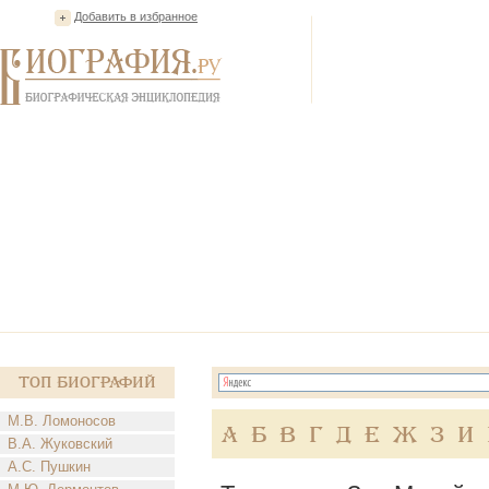
Добавить в избранное
Топ Биографий
М.В. Ломоносов
А
Б
В
Г
Д
Е
Ж
З
И
В.А. Жуковский
А.С. Пушкин