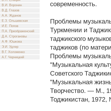
современность.
В.И. Воронин
В.Д. Глазов
А.А. Жданов
Проблемы музыкальн
Е.З. Ольшевская
И.Е. Попов
Туркмении и Таджик
П.А. Преображенский
Д.А. Строгановы
таджикского музыков
А.Ф. Юшкова
таджиков (по матери
Э.И. Удлер
В.Г. Холоменко
Проблемы музыкальн
А.Г. Черницкий
"Музыкальная культ
Советского Таджики
"Музыкальная жизнь
Творчество. — М., 1
Тоджикистан, 1972, №