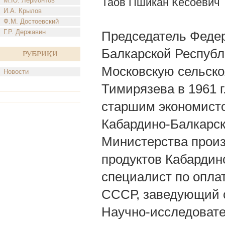
Таов Пшикан Кесоевич
М.Ю. Лермонтов
И.А. Крылов
Ф.М. Достоевский
Г.Р. Державин
Председатель Феде
Балкарской Республик
Рубрики
Московскую сельско
Новости
Тимирязева в 1961 г
старшим экономисто
Кабардино-Балкарск
Министерства произ
продуктов Кабарди
специалист по опла
СССР, заведующий с
Научно-исследовате