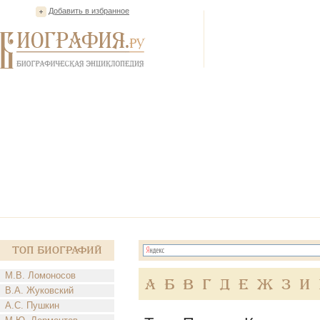
Добавить в избранное
Топ Биографий
М.В. Ломоносов
А
Б
В
Г
Д
Е
Ж
З
И
В.А. Жуковский
А.С. Пушкин