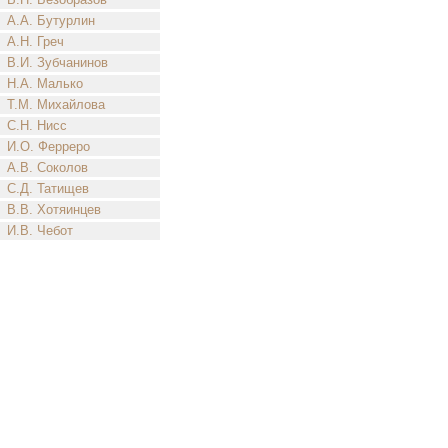
А.А. Бутурлин
А.Н. Греч
В.И. Зубчанинов
Н.А. Малько
Т.М. Михайлова
С.Н. Нисс
И.О. Ферреро
А.В. Соколов
С.Д. Татищев
В.В. Хотяинцев
И.В. Чебот