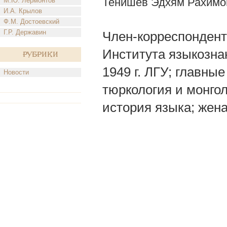
Тенишев Эдхям Рахимо
М.Ю. Лермонтов
И.А. Крылов
Ф.М. Достоевский
Г.Р. Державин
Член-корреспондент
Института языкознан
Рубрики
1949 г. ЛГУ; главны
Новости
тюркология и монго
история языка; жена