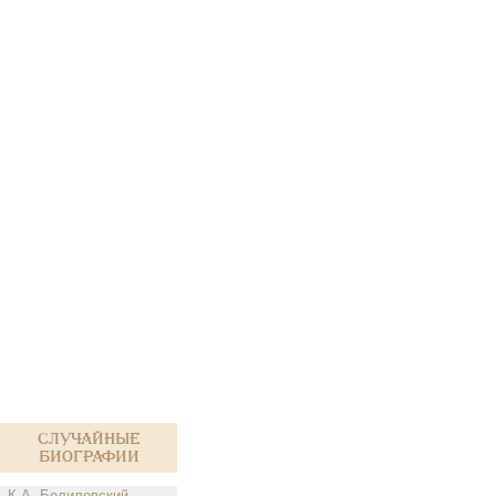
Случайные
биографии
К.А. Белиловский