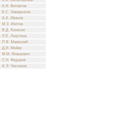
А.И. Витовтов
Б.С. Заворызгин
А.А. Иванов
М.З. Изотов
В.Д. Коняхин
Л.Е. Лазутина
П.Ф. Маевский
Д.И. Мейер
М.М. Мовшович
С.Н. Федоров
А.Э. Чесноков