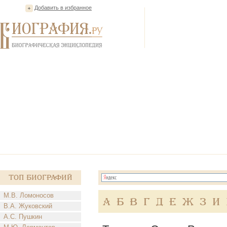
Добавить в избранное
Топ Биографий
М.В. Ломоносов
А
Б
В
Г
Д
Е
Ж
З
И
В.А. Жуковский
А.С. Пушкин