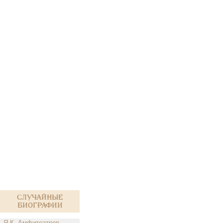
Случайные
биографии
Я.К. Амфитеатров