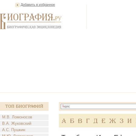
Добавить в избранное
Топ Биографий
М.В. Ломоносов
А
Б
В
Г
Д
Е
Ж
З
И
В.А. Жуковский
А.С. Пушкин