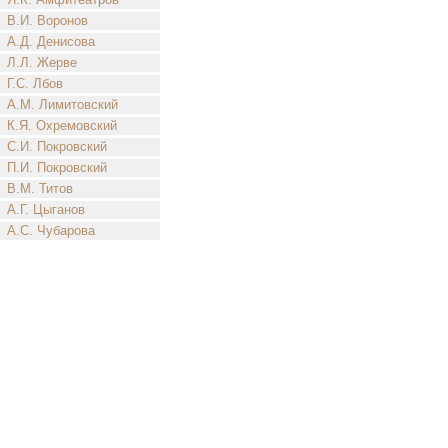
В.И. Воронов
А.Д. Денисова
Л.Л. Жерве
Г.С. Лбов
А.М. Лимитовский
К.Я. Охремовский
С.И. Покровский
П.И. Покровский
В.М. Титов
А.Г. Цыганов
А.С. Чубарова