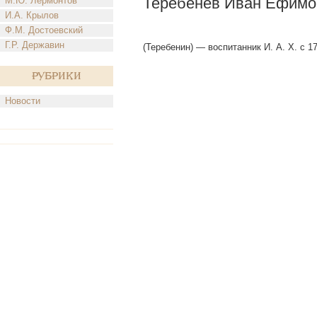
Теребенев Иван Ефимо
М.Ю. Лермонтов
И.А. Крылов
Ф.М. Достоевский
Г.Р. Державин
(Теребенин) — воспитанник И. А. X. с 176
Рубрики
Новости