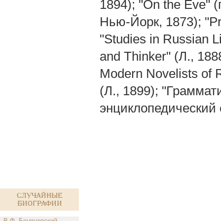
1894); "On the Eve" 
Нью-Йорк, 1873); "Pr
"Studies in Russian Li
and Thinker" (Л., 188
Modern Novelists of R
(Л., 1899); "Грамма
энциклопедический с
Случайные
биографии
В.Ф. Боцяновский