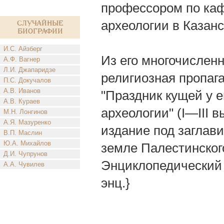
профессором по каф
археологии в Казан
Случайные
биографии
И.С. Айзберг
Из его многочисленн
А.Ф. Вагнер
Л.И. Джапаридзе
религиозная пропага
П.С. Докучалов
А.В. Иванов
"Праздник кущей у е
А.В. Кураев
археологии" (I—III 
М.Н. Лонгинов
А.Я. Мазуренко
издание под заглави
В.П. Маслин
Ю.А. Михайлов
земле Палестинского
Д.И. Чупрунов
Энциклопедический с
А.А. Чувилев
энц.}