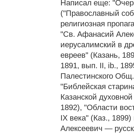
Написал еще: "Очер
("Православный собе
религиозная пропаган
"Св. Афанасий Алекс
иерусалимский в дре
евреев" (Казань, 189
1891, вып. II, ib., 1
Палестинского Общ." 
"Библейская старина
Казанской духовной 
1892), "Области во
IX века" (Каз., 1899
Алексеевич — русский