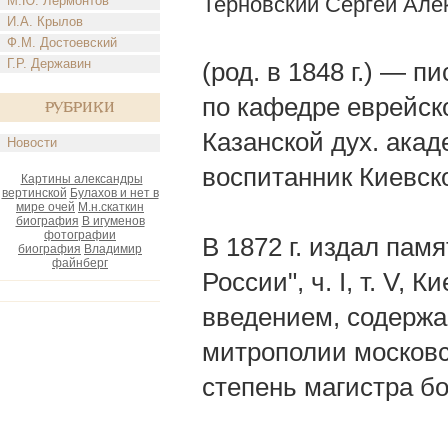
Терновский Сергей Але
М.Ю. Лермонтов
И.А. Крылов
Ф.М. Достоевский
Г.Р. Державин
(род. в 1848 г.) — 
по кафедре еврейск
Рубрики
Казанской дух. акад
Новости
воспитанник Киевск
Картины александры
вертинской
Булахов и нет в
мире очей
М.н.скаткин
биография
В игуменов
фотографии
В 1872 г. издал пам
биография
Владимир
файнберг
России", ч. I, т. V,
введением, содержа
митрополии московск
степень магистра бо