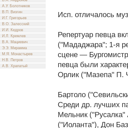
А.У. Болотников
В.П. Визгин
Исп. отличалось муз
И.Г. Григорьев
В.О. Залесский
И.И. Кедров
Репертуар певца вкл
И.Л. Кремлев
В.А. Мациевич
("Мададжара"; 1-я ре
Э.Э. Мирамма
сцене — Бургомистра
М.Я. Монастырев
Н.В. Петров
певца были характе
А.В. Храпатый
Орлик ("Мазепа" П. 
Бартоло ("Севильск
Среди др. лучших па
Мельник ("Русалка" 
("Иоланта"), Дон Ба