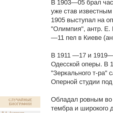
В 1903—05 брал час
уже став известным 
1905 выступал на оп
"Олимпия", антр. Е.
—11 пел в Киеве (ан
В 1911 —17 и 1919—
Одесской оперы. В 1
"Зеркального т-ра" 
Оперной студии под 
Обладал ровным во в
Случайные
биографии
тембра и широкого 
В.А. Андронов