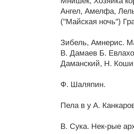
Мнишек, Хозяйка кор
Ангел, Амелфа, Лель
("Майская ночь") Гр
Зибель, Амнерис. Ma
В. Дамаев Б. Евлахо
Даманский, Н. Кошиц
Ф. Шаляпин.
Пела в у А. Канкаров
В. Сука. Нек-рые а