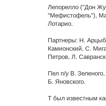
Лепорелло ("Дон Жу
"Мефистофель"), Ма
Лотарио.
Партнеры: Н. Арцыба
Камионский, С. Мига
Петров, Л. Савранск
Пел п/у В. Зеленого,
Б. Яновского.
Т был известным к