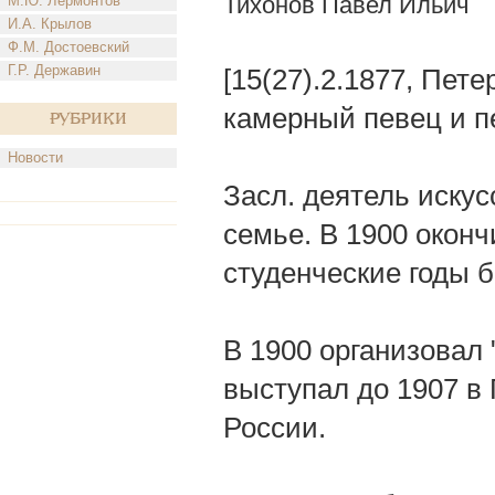
Тихонов Павел Ильич
М.Ю. Лермонтов
И.А. Крылов
Ф.М. Достоевский
Г.Р. Державин
[15(27).2.1877, Пете
камерный певец и пе
Рубрики
Новости
Засл. деятель искус
семье. В 1900 оконч
студенческие годы б
В 1900 организовал 
выступал до 1907 в 
России.