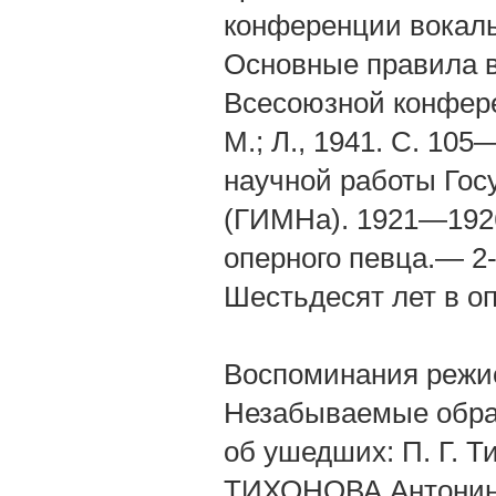
конференции вокаль
Основные правила в
Всесоюзной конфере
М.; Л., 1941. С. 10
научной работы Гос
(ГИМНа). 1921—1926
оперного певца.— 2-е
Шестьдесят лет в о
Воспоминания режисс
Незабываемые образы
об ушедших: П. Г. Ти
ТИХОНОВА Антонина