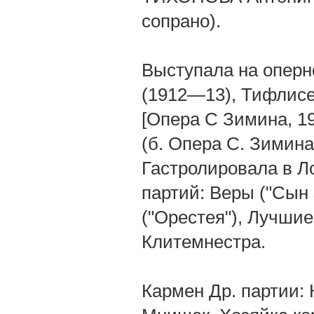
сопрано).
Выступала на оперной
(1912—13), Тифлисе
[Опера С Зимина, 1
(б. Опера С. Зимина
Гастролировала в Ло
партий: Веры ("Сын
("Орестея"), Лучшие
Клитемнестра.
Кармен Др. партии: 