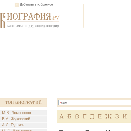
Добавить в избранное
Топ Биографий
М.В. Ломоносов
А
Б
В
Г
Д
Е
Ж
З
И
В.А. Жуковский
А.С. Пушкин