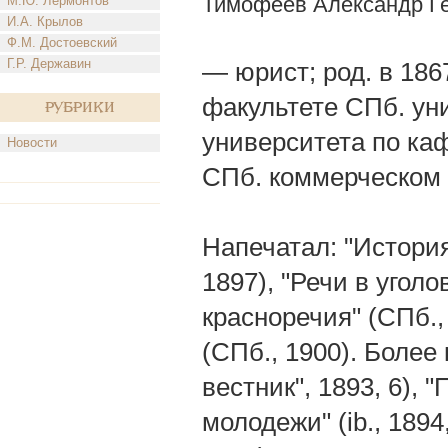
Тимофеев Александр Г
М.Ю. Лермонтов
И.А. Крылов
Ф.М. Достоевский
Г.Р. Державин
— юрист; род. в 186
факультете СПб. уни
Рубрики
университета по ка
Новости
СПб. коммерческом
Напечатал: "История
1897), "Речи в уголо
красноречия" (СПб.,
(СПб., 1900). Более
вестник", 1893, 6),
молодежи" (ib., 1894