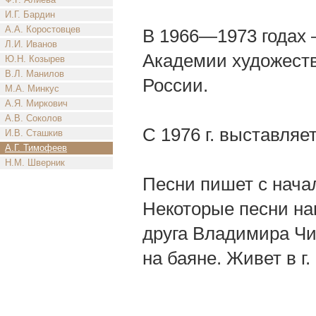
И.Г. Бардин
А.А. Коростовцев
В 1966—1973 годах 
Л.И. Иванов
Академии художеств
Ю.Н. Козырев
В.Л. Манилов
России.
М.А. Минкус
А.Я. Миркович
А.В. Соколов
С 1976 г. выставляет
И.В. Сташкив
А.Г. Тимофеев
Н.М. Шверник
Песни пишет с начал
Некоторые песни нап
друга Владимира Чис
на баяне. Живет в г.