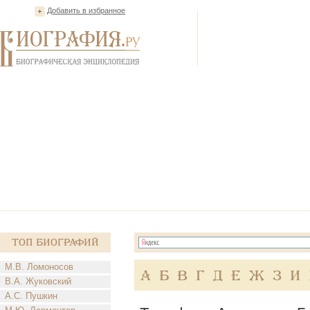
Добавить в избранное
Топ Биографий
М.В. Ломоносов
А
Б
В
Г
Д
Е
Ж
З
И
В.А. Жуковский
А.С. Пушкин