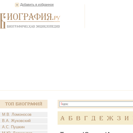
Добавить в избранное
Топ Биографий
М.В. Ломоносов
А
Б
В
Г
Д
Е
Ж
З
И
В.А. Жуковский
А.С. Пушкин