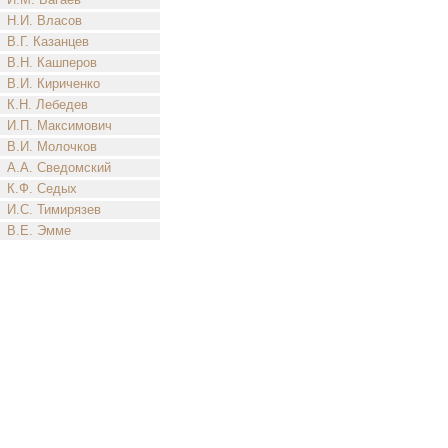
Н.И. Власов
В.Г. Казанцев
В.Н. Кашперов
В.И. Кириченко
К.Н. Лебедев
И.П. Максимович
В.И. Молочков
А.А. Сведомский
К.Ф. Седых
И.С. Тимирязев
В.Е. Эмме