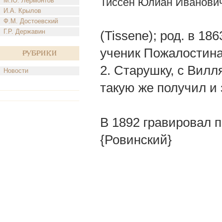
Тиссен Юлиан Иванови
М.Ю. Лермонтов
И.А. Крылов
Ф.М. Достоевский
Г.Р. Державин
(Tissene); род. в 18
ученик Пожалостина;
Рубрики
2. Старушку, с Вилл
Новости
такую же получил и 
В 1892 гравировал 
{Ровинский}