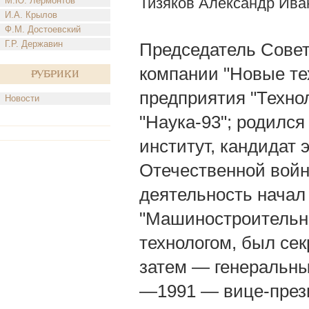
Тизяков Александр Ива
М.Ю. Лермонтов
И.А. Крылов
Ф.М. Достоевский
Г.Р. Державин
Председатель Совет
компании "Новые тех
Рубрики
предприятия "Техно
Новости
"Наука-93"; родился
институт, кандидат 
Отечественной войн
деятельность начал
"Машиностроительны
технологом, был се
затем — генеральны
—1991 — вице-през