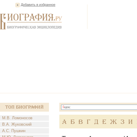
Добавить в избранное
Топ Биографий
М.В. Ломоносов
А
Б
В
Г
Д
Е
Ж
З
И
В.А. Жуковский
А.С. Пушкин