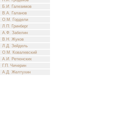
Б.И. Галезимов
В.А. Галанов
О.М. Гордели
Л.П. Гринберг
А.Ф. Забелин
В.Н. Жуков
Л.Д. Зейдель
О.М. Ковалевский
А.И. Ретюнских
Г.П. Чичерин
А.Д. Желтухин