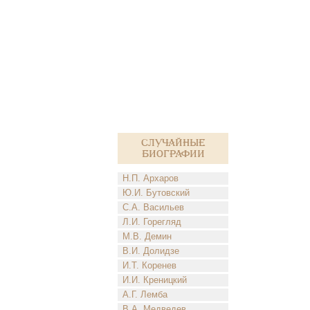
Случайные
биографии
Н.П. Архаров
Ю.И. Бутовский
С.А. Васильев
Л.И. Горегляд
М.В. Демин
В.И. Долидзе
И.Т. Коренев
И.И. Креницкий
А.Г. Лемба
В.А. Медведев