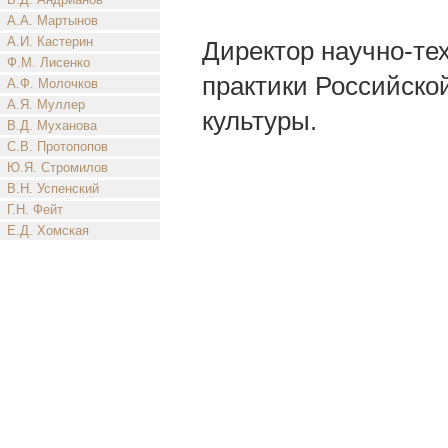
А.А. Мартынов
А.И. Кастерин
Директор научно-те
Ф.М. Лисенко
практики Российско
А.Ф. Молочков
А.Я. Муллер
культуры.
В.Д. Муханова
С.В. Протопопов
Ю.Я. Стромилов
В.Н. Успенский
Г.Н. Фейт
Е.Д. Хомская