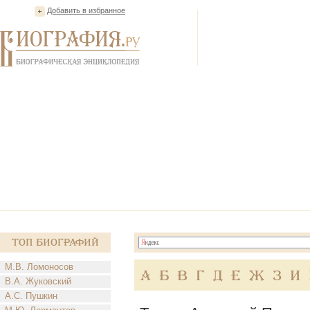
Добавить в избранное
Топ Биографий
М.В. Ломоносов
А
Б
В
Г
Д
Е
Ж
З
И
В.А. Жуковский
А.С. Пушкин