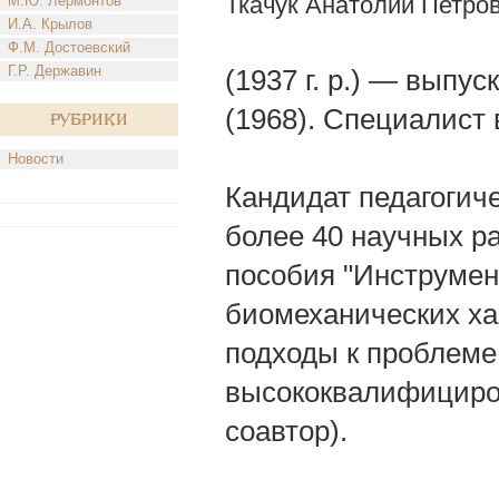
Ткачук Анатолий Петро
М.Ю. Лермонтов
И.А. Крылов
Ф.М. Достоевский
Г.Р. Державин
(1937 г. р.) — выпу
(1968). Специалист 
Рубрики
Новости
Кандидат педагогиче
более 40 научных ра
пособия "Инструме
биомеханических хар
подходы к проблеме
высококвалифициров
соавтор).